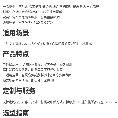
产品类型：博尔杰 指示标签 标识纸 标识牌 标识贴 标志贴纸 当心弧光
材质：户外级合成纸/PVC + UV防褪色覆膜
安装：背涂高性能压敏胶，撕离直接粘贴
适用环境：室内/室外（-20℃~60℃）
适用场景
工厂安全管理 / 公共场所安全标识 / 仓库物流通道 / 施工工地警示
产品特点
户外级基材+UV防褪色覆膜，室内外通用经久耐用
高性能压敏胶背涂，粘贴牢固不易翘边脱落
广适用范围：金属/玻璃/塑料/涂料墙面等多种表面
格式规范内容清晰，即买即用无需打印
定制与服务
支持定制标识内容、尺寸、材质及粘贴方式。博尔杰PTS提供化学品标签-GHS
选型指南