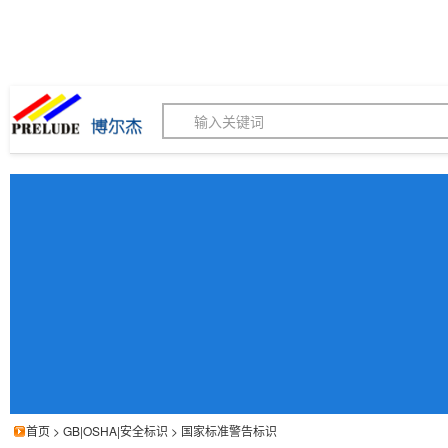
博尔杰PTS - 工业标识
180155820
我的询价单
联系客服
客服订购热线 (8:30-1
首页
>
GB|OSHA|安全标识
>
国家标准警告标识