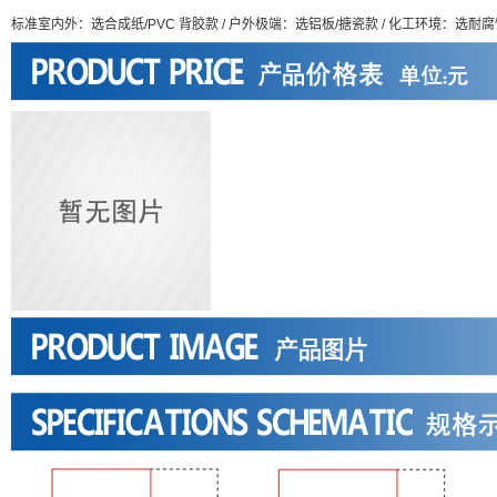
标准室内外：选合成纸/PVC 背胶款 / 户外极端：选铝板/搪瓷款 / 化工环境：选耐