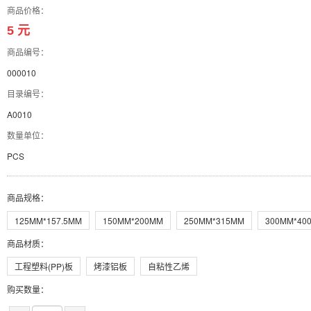
商品价格：
5 元
商品编号：
000010
目录编号：
A0010
数量单位：
PCS
商品规格
：
125MM*157.5MM
150MM*200MM
250MM*315MM
300MM*40
商品材质
：
工程塑料(PP)板
烤漆铝板
自粘性乙烯
购买数量：