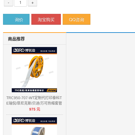
-
+
询价
淘宝购买
QQ咨询
商品推荐
TRC950-707-WT定制代打印泰科T
E瑞侃/菲尼克斯/贝迪/万可热缩套管
975
元