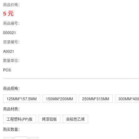
商品价格：
5 元
商品编号：
000021
目录编号：
A0021
数量单位：
PCS
商品规格
：
125MM*157.5MM
150MM*200MM
250MM*315MM
300MM*40
商品材质
：
工程塑料(PP)板
烤漆铝板
自粘性乙烯
购买数量：