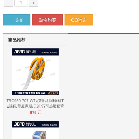
-
+
询价
淘宝购买
QQ咨询
商品推荐
TRC950-707-WT定制代打印泰科T
E瑞侃/菲尼克斯/贝迪/万可热缩套管
975
元