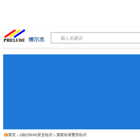
博尔杰PTS - 工业标识
180155820
我的询价单
联系客服
客服订购热线 (8:30-1
首页
>
GB|OSHA|安全标识
>
国家标准警告标识