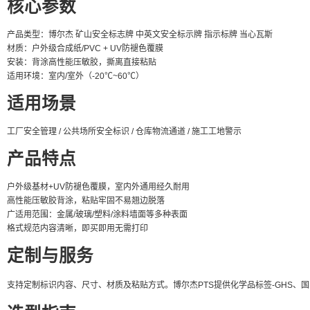
核心参数
产品类型：博尔杰 矿山安全标志牌 中英文安全标示牌 指示标牌 当心瓦斯
材质：户外级合成纸/PVC + UV防褪色覆膜
安装：背涂高性能压敏胶，撕离直接粘贴
适用环境：室内/室外（-20℃~60℃）
适用场景
工厂安全管理 / 公共场所安全标识 / 仓库物流通道 / 施工工地警示
产品特点
户外级基材+UV防褪色覆膜，室内外通用经久耐用
高性能压敏胶背涂，粘贴牢固不易翘边脱落
广适用范围：金属/玻璃/塑料/涂料墙面等多种表面
格式规范内容清晰，即买即用无需打印
定制与服务
支持定制标识内容、尺寸、材质及粘贴方式。博尔杰PTS提供化学品标签-GHS