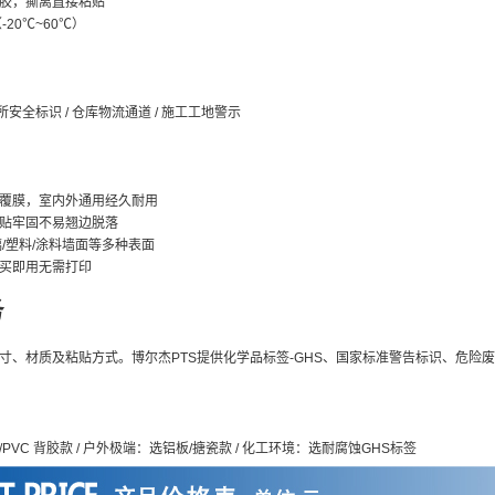
胶，撕离直接粘贴
20℃~60℃）
所安全标识 / 仓库物流通道 / 施工工地警示
色覆膜，室内外通用经久耐用
贴牢固不易翘边脱落
/塑料/涂料墙面等多种表面
买即用无需打印
务
寸、材质及粘贴方式。博尔杰PTS提供化学品标签-GHS、国家标准警告标识、危险
VC 背胶款 / 户外极端：选铝板/搪瓷款 / 化工环境：选耐腐蚀GHS标签