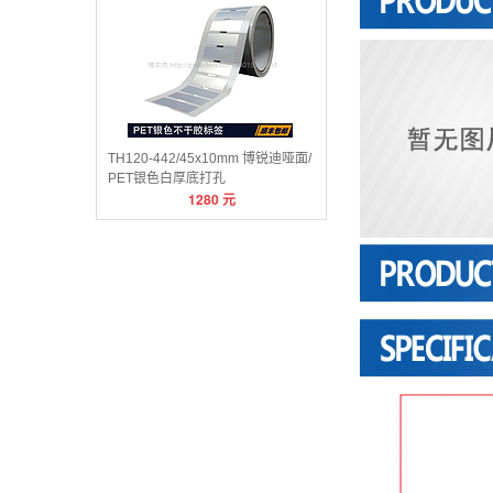
TH120-442/45x10mm 博锐迪哑面/
PET银色白厚底打孔
1280
元