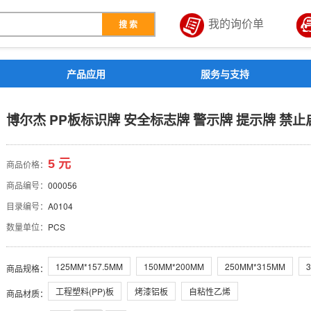
我的询价单
搜 索
解决方案
产品应用
服务与支持
安全标志牌 警示牌 提示牌 禁
博尔杰 PP板标识牌 安全标志牌 警示牌 提示牌 禁止启
4
5 元
商品价格：
商品编号：
000056
目录编号：
A0104
数量单位：
PCS
125MM*157.5MM
150MM*200MM
250MM*315MM
商品规格
：
工程塑料(PP)板
烤漆铝板
自粘性乙烯
商品材质
：