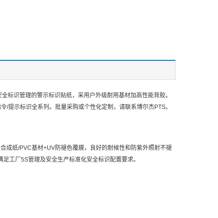
安全标识管理的警示标识贴纸，采用户外级耐用基材加高性能背胶。
指令/提示标识全系列。批量采购或个性化定制，请联系博尔杰PTS。
级合成纸/PVC基材+UV防褪色覆膜，良好的耐候性和防紫外照射不褪
满足工厂5S管理及安全生产标准化安全标识配置要求。