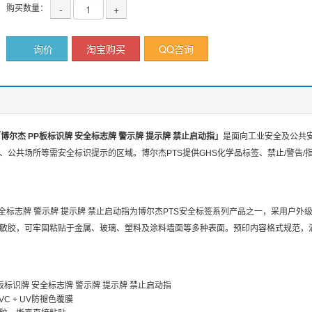
购买数量：
-
+
询价
淘宝购买
QQ咨询
「博尔杰 PP板标识牌 安全标志牌 警示牌 提示牌 禁止启动指」
是面向工业安全及公共
、公共场所等需安全标识提示的区域。博尔杰PTS提供GHS化学品标签、禁止/警告/
安全标志牌 警示牌 提示牌 禁止启动指为博尔杰PTS安全标签系列产品之一，采用户外
敏胶，可牢固粘贴于金属、玻璃、塑料及涂料墙面等多种表面。预印内容格式规范，
板标识牌 安全标志牌 警示牌 提示牌 禁止启动指
C + UV防褪色覆膜