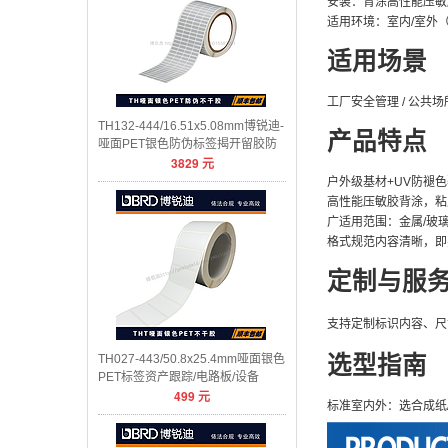
安装：背涂高性能压敏
适用环境：室内/室外（-
适用场景
工厂安全管理 / 公共场
TH132-444/16.51x5.08mm博锐迪-
产品特点
哑面PET银色防伪标签揭开留胶防
3829
元
伪
户外级基材+UV防褪
高性能压敏胶背涂，粘
广适用范围：金属/玻璃
格式规范内容清晰，即
定制与服
支持定制标识内容、尺
TH027-443/50.8x25.4mm哑面银色
选型指南
PET标签资产跟踪/电路板/设备
499
元
标准室内外：选合成纸/P