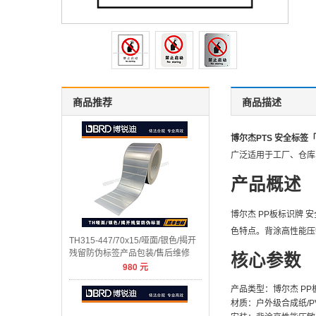
商品推荐
商品描述
博尔杰PTS 安全标签
广泛适用于工厂、仓库
产品概述
博尔杰 PP板标识牌 
色特点。背涂高性能压
TH315-447/70x15/哑面/银色/揭开
残留防伪标签产品包装/售后维修
核心参数
980
元
产品类型：博尔杰 PP
材质：户外级合成纸/PV