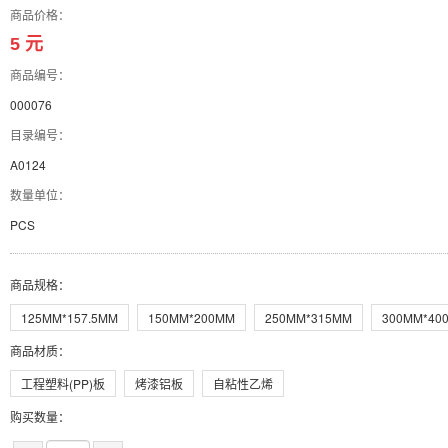
商品价格：
5 元
商品编号：
000076
目录编号：
A0124
数量单位：
PCS
商品规格
：
125MM*157.5MM
150MM*200MM
250MM*315MM
300MM*40
商品材质
：
工程塑料(PP)板
烤漆铝板
自粘性乙烯
购买数量：