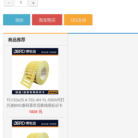
-
+
询价
淘宝购买
QQ咨询
商品推荐
TCI-53x25.4-701-4H-YL-500A代打
贝迪BRD泰科菲尼克斯线缆标识卡
1820
元