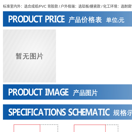
标准室内外：选合成纸/PVC 背胶款 / 户外极端：选铝板/搪瓷款 / 化工环境：选耐