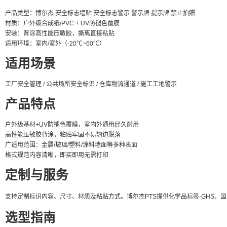
产品类型：博尔杰 安全标志墙贴 安全标志警示 警示牌 提示牌 禁止拍照
材质：户外级合成纸/PVC + UV防褪色覆膜
安装：背涂高性能压敏胶，撕离直接粘贴
适用环境：室内/室外（-20℃~60℃）
适用场景
工厂安全管理 / 公共场所安全标识 / 仓库物流通道 / 施工工地警示
产品特点
户外级基材+UV防褪色覆膜，室内外通用经久耐用
高性能压敏胶背涂，粘贴牢固不易翘边脱落
广适用范围：金属/玻璃/塑料/涂料墙面等多种表面
格式规范内容清晰，即买即用无需打印
定制与服务
支持定制标识内容、尺寸、材质及粘贴方式。博尔杰PTS提供化学品标签-GHS
选型指南