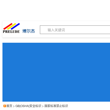
博尔杰PTS - 工业标识
180155820
我的询价单
联系客服
客服订购热线 (8:30-1
首页
>
GB|OSHA|安全标识
>
国家标准禁止标识