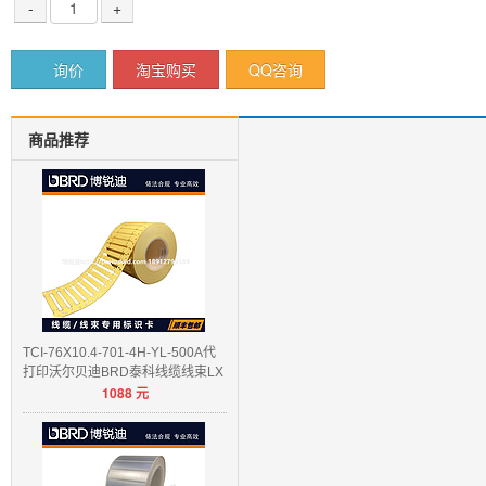
-
+
询价
淘宝购买
QQ咨询
商品推荐
TCI-76X10.4-701-4H-YL-500A代
打印沃尔贝迪BRD泰科线缆线束LX
1088
元
PE