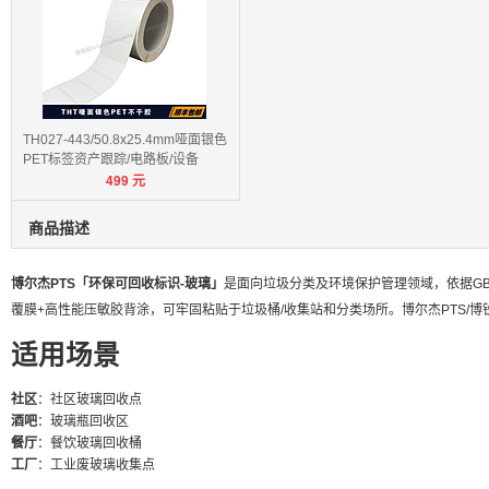
TH027-443/50.8x25.4mm哑面银色
PET标签资产跟踪/电路板/设备
499
元
商品描述
博尔杰PTS「环保可回收标识-玻璃」
是面向垃圾分类及环境保护管理领域，依据GB/T
覆膜+高性能压敏胶背涂，可牢固粘贴于垃圾桶/收集站和分类场所。博尔杰PTS/博锐
适用场景
社区
：社区玻璃回收点
酒吧
：玻璃瓶回收区
餐厅
：餐饮玻璃回收桶
工厂
：工业废玻璃收集点