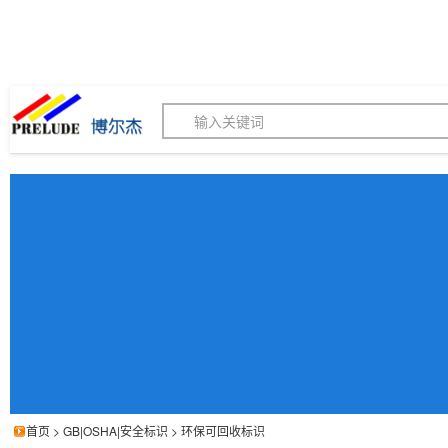
博尔杰PTS - 工业标识
180155820
我的询价单
联系客服
客服订购热线 (8:30-1
首页
>
GB|OSHA|安全标识
>
环保可回收标识