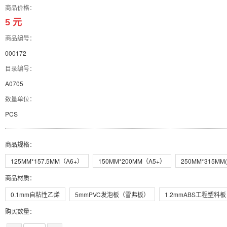
商品价格：
5 元
商品编号：
000172
目录编号：
A0705
数量单位：
PCS
商品规格
：
125MM*157.5MM（A6+）
150MM*200MM（A5+）
250MM*315MM(
商品材质
：
0.1mm自粘性乙烯
5mmPVC发泡板（雪弗板）
1.2mmABS工程塑料板
购买数量：