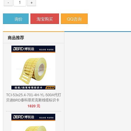
-
+
询价
淘宝购买
QQ咨询
商品推荐
TCI-53x25.4-701-4H-YL-500A代打
贝迪BRD泰科菲尼克斯线缆标识卡
1820
元