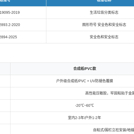
标准号
标准名称
 19095-2019
生活垃圾分类标志
2893.2-2020
图形符号 安全色和安全标志
2894-2025
安全色和安全标志
合成纸/PVC款
户外级合成纸/PVC + UV防褪色覆膜
高性能压敏胶，牢固粘贴于金属
-20℃~60℃
室内2-3年/户外1-2年
自粘式/围栏立柱安装/地