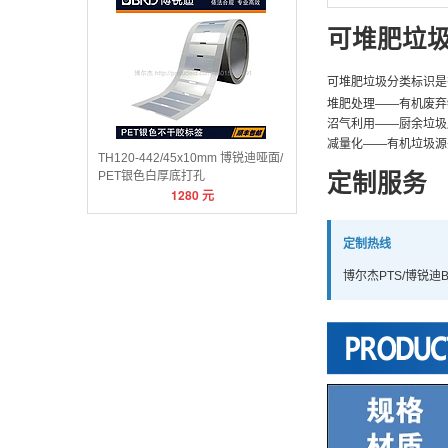
可堆肥垃
可堆肥垃圾分类标识是
堆肥处理——有机废弃
沼气利用——厨余垃圾
减量化——有机垃圾源
TH120-442/45x10mm 博锐迪哑面/
PET银色白厚底打孔
定制服务
1280
元
定制热线
博尔杰PTS/博锐迪B