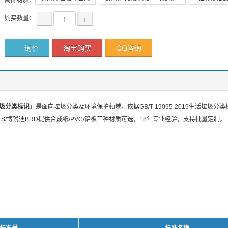
购买数量：
-
+
询价
淘宝购买
QQ咨询
垃圾分类标识」
是面向垃圾分类及环境保护领域，依据GB/T 19095-2019生活垃圾
S/博锐迪BRD提供合成纸/PVC/铝板三种材质可选，18年专业经验，支持批量定制。