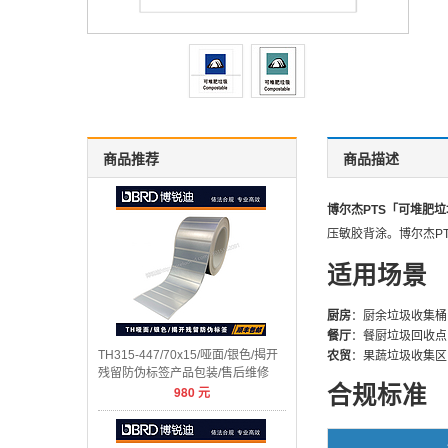
商品推荐
商品描述
博尔杰PTS「可堆肥
压敏胶背涂。博尔杰PT
适用场景
厨房
：厨余垃圾收集桶
餐厅
：餐厨垃圾回收点
TH315-447/70x15/哑面/银色/揭开
农贸
：果蔬垃圾收集区
残留防伪标签产品包装/售后维修
合规标准
980
元