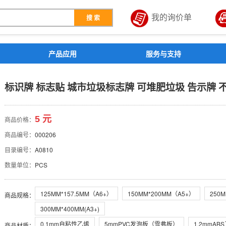
我的询价单
搜 索
解决方案
产品应用
服务与支持
圾标志牌 可堆肥垃圾 告示牌
标识牌 标志贴 城市垃圾标志牌 可堆肥垃圾 告示牌 不干
5 元
商品价格：
商品编号：
000206
目录编号：
A0810
数量单位：
PCS
125MM*157.5MM（A6+）
150MM*200MM（A5+）
250M
商品规格
：
300MM*400MM(A3+)
0.1mm自粘性乙烯
5mmPVC发泡板（雪弗板）
1.2mmA
商品材质
：