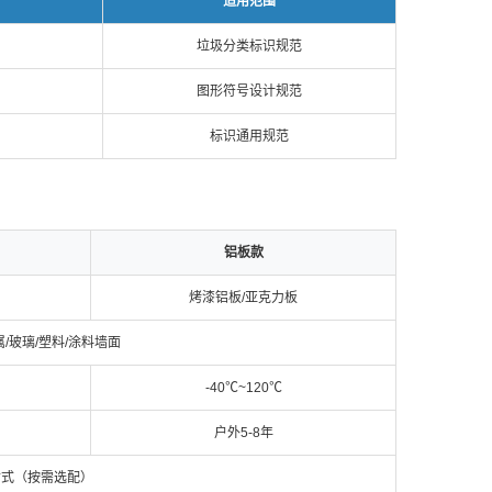
适用范围
垃圾分类标识规范
图形符号设计规范
标识通用规范
铝板款
烤漆铝板/亚克力板
/玻璃/塑料/涂料墙面
-40℃~120℃
户外5-8年
插式（按需选配）