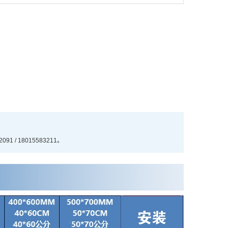
/ 18015583211。