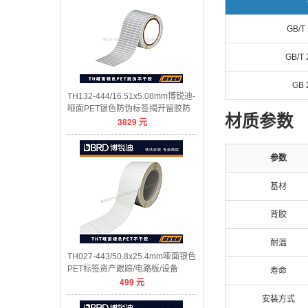
GB/T
GB/T 
GB 
TH132-444/16.51x5.08mm博锐迪-
哑面PET银色防伪标签揭开留胶防
材质参数
3829
元
伪
参数
基材
背胶
耐温
TH027-443/50.8x25.4mm哑面银色
PET标签资产跟踪/电路板/设备
寿命
499
元
安装方式