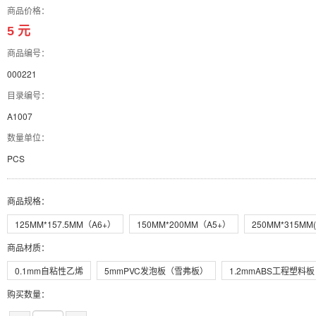
商品价格：
5 元
商品编号：
000221
目录编号：
A1007
数量单位：
PCS
商品规格
：
125MM*157.5MM（A6+）
150MM*200MM（A5+）
250MM*315MM(
商品材质
：
0.1mm自粘性乙烯
5mmPVC发泡板（雪弗板）
1.2mmABS工程塑料板
购买数量：