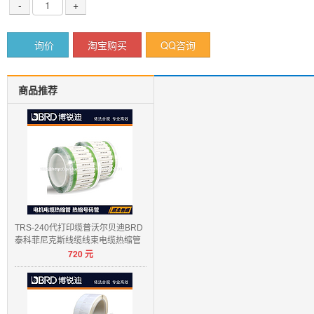
-
+
询价
淘宝购买
QQ咨询
商品推荐
TRS-240代打印缆普沃尔贝迪BRD
泰科菲尼克斯线缆线束电缆热缩管
720
元