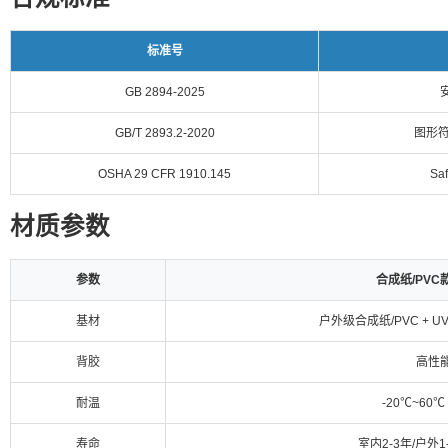
标准号
GB 2894-2025
GB/T 2893.2-2020
图形符
OSHA 29 CFR 1910.145
Saf
材质参数
参数
合成纸/PVC
基材
户外级合成纸/PVC + 
背胶
高性
耐温
-20℃~60℃
寿命
室内2-3年/户外1