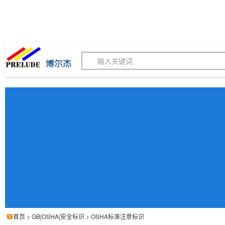
博尔杰PTS - 工业标识
180155820
我的询价单
联系客服
客服订购热线 (8:30-1
首页
>
GB|OSHA|安全标识
>
OSHA标准注意标识