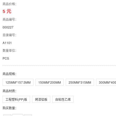
商品价格：
5 元
商品编号：
000227
目录编号：
A1101
数量单位：
PCS
商品规格
：
125MM*157.5MM
150MM*200MM
250MM*315MM
300MM*40
商品材质
：
工程塑料(PP)板
烤漆铝板
自粘性乙烯
购买数量：