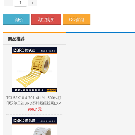
-
+
询价
淘宝购买
QQ咨询
商品推荐
TCI-53X10.4-701-4H-YL-500代打
印沃尔贝迪BRD泰科线缆线束LXP
966.7
元
E