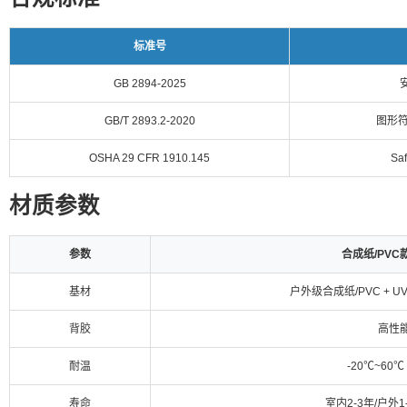
标准号
GB 2894-2025
GB/T 2893.2-2020
图形符
OSHA 29 CFR 1910.145
Saf
材质参数
参数
合成纸/PVC
基材
户外级合成纸/PVC + 
背胶
高性
耐温
-20℃~60℃
寿命
室内2-3年/户外1