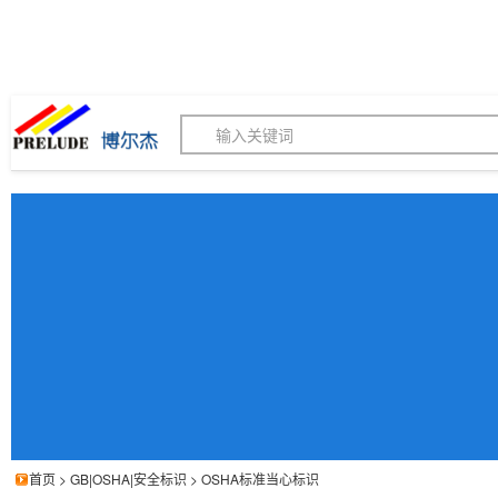
博尔杰PTS - 工业标识
180155820
我的询价单
联系客服
客服订购热线 (8:30-1
首页
>
GB|OSHA|安全标识
>
OSHA标准当心标识