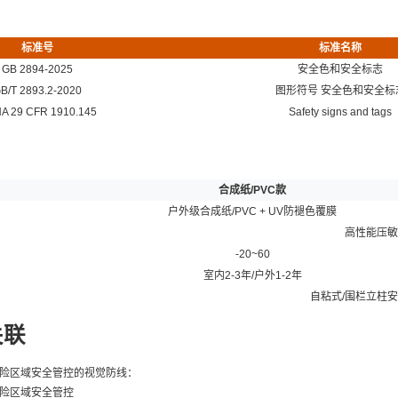
标准号
标准名称
GB 2894-2025
安全色和安全标志
B/T 2893.2-2020
图形符号 安全色和安全标
A 29 CFR 1910.145
Safety signs and tags
合成纸/PVC款
户外级合成纸/PVC + UV防褪色覆膜
高性能压敏
-20~60
室内2-3年/户外1-2年
自粘式/围栏立柱安
关联
险区域安全管控的视觉防线：
险区域安全管控