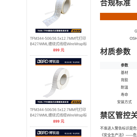
合规标准
G
TFM344-506/36.5x12.7MM代打印
OSH
B427/WML缠绕式线缆WireWrap标
899
元
签
材质参数
参数
基材
背胶
耐温
寿命
安装方式
TFM344-506/36.5x12.7MM代打印
禁区管控
B427/WML缠绕式线缆WireWrap标
899
元
签
不准进入警告标识是危
《安全生产法》——危