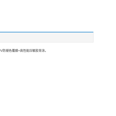
UV防褪色覆膜+高性能压敏胶背涂。