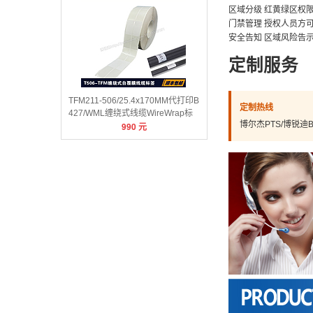
区域分级 红黄绿区权
门禁管理 授权人员方
安全告知 区域风险告
定制服务
TFM211-506/25.4x170MM代打印B
定制热线
427/WML缠绕式线缆WireWrap标
博尔杰PTS/博锐迪BRD
990
元
签