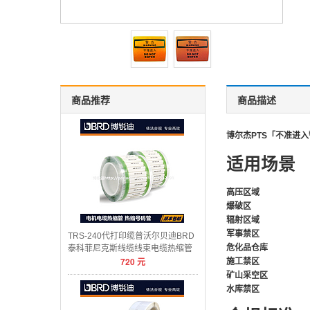
商品推荐
商品描述
博尔杰PTS「不准进
适用场景
高压区域
爆破区
辐射区域
军事禁区
TRS-240代打印缆普沃尔贝迪BRD
危化品仓库
泰科菲尼克斯线缆线束电缆热缩管
720
元
施工禁区
矿山采空区
水库禁区