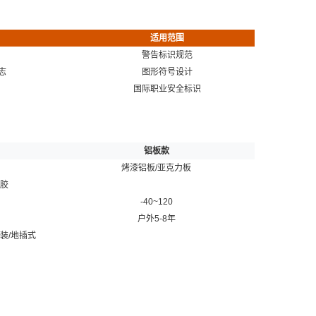
适用范围
警告标识规范
志
图形符号设计
国际职业安全标识
铝板款
烤漆铝板/亚克力板
胶
-40~120
户外5-8年
装/地插式