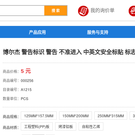
我的询价单
搜 索
解决方案
产品应用
服务与支持
告 不准进入 中英文安全标
博尔杰 警告标识 警告 不准进入 中英文安全标贴 标
5 元
商品价格：
商品编号：
000256
目录编号：
A1215
数量单位：
PCS
125MM*157.5MM
150MM*200MM
250MM*315MM
商品规格
：
工程塑料(PP)板
烤漆铝板
自粘性乙烯
商品材质
：