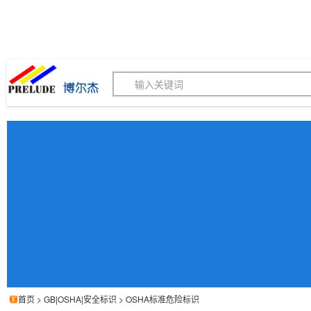
博尔杰PTS - 工业标识
180155820
我的询价单
联系客服
客服订购热线 (8:30-1
首页
>
GB|OSHA|安全标识
>
OSHA标准危险标识