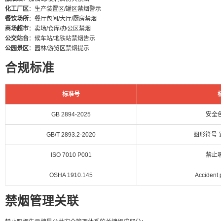
化工厂区
：生产装置区/罐区禁烟警示
餐饮场所
：餐厅包间/大厅/厨房禁烟
商场超市
：卖场/仓库/办公区禁烟
公交站台
：候车站/地铁站禁烟告示
公园景区
：园林/游览区禁烟提示
合规标准
标准号
GB 2894-2025
安全
GB/T 2893.2-2020
图形符号
ISO 7010 P001
禁止
OSHA 1910.145
Accident 
禁烟管理关联