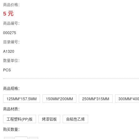
商品价格：
5 元
商品编号：
000275
目录编号：
A1320
数量单位：
PCS
商品规格
：
125MM*157.5MM
150MM*200MM
250MM*315MM
300MM*40
商品材质
：
工程塑料(PP)板
烤漆铝板
自粘性乙烯
购买数量：