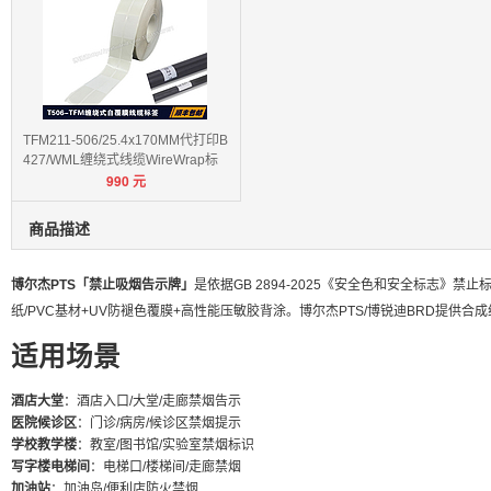
TFM211-506/25.4x170MM代打印B
427/WML缠绕式线缆WireWrap标
990
元
签
商品描述
博尔杰PTS「禁止吸烟告示牌」
是依据GB 2894-2025《安全色和安全标志
纸/PVC基材+UV防褪色覆膜+高性能压敏胶背涂。博尔杰PTS/博锐迪BRD提供合
适用场景
酒店大堂
：酒店入口/大堂/走廊禁烟告示
医院候诊区
：门诊/病房/候诊区禁烟提示
学校教学楼
：教室/图书馆/实验室禁烟标识
写字楼电梯间
：电梯口/楼梯间/走廊禁烟
加油站
：加油岛/便利店防火禁烟