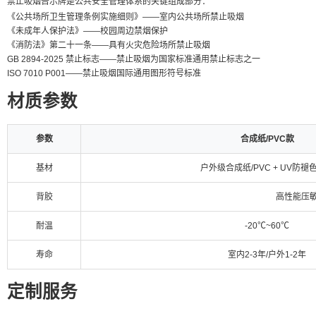
禁止吸烟告示牌是公共安全管理体系的关键组成部分：
《公共场所卫生管理条例实施细则》——室内公共场所禁止吸烟
《未成年人保护法》——校园周边禁烟保护
《消防法》第二十一条——具有火灾危险场所禁止吸烟
GB 2894-2025 禁止标志——禁止吸烟为国家标准通用禁止标志之一
ISO 7010 P001——禁止吸烟国际通用图形符号标准
材质参数
参数
合成纸/PVC款
基材
户外级合成纸/PVC + UV防褪
背胶
高性能压敏
耐温
-20℃~60℃
寿命
室内2-3年/户外1-2年
定制服务