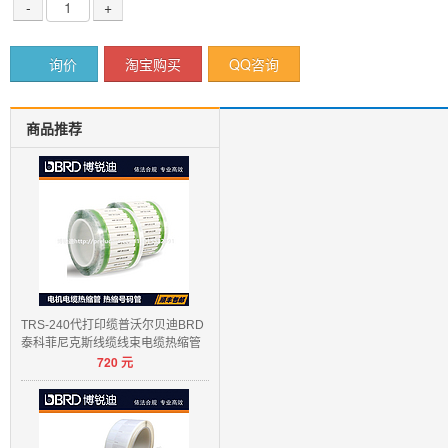
-
+
询价
淘宝购买
QQ咨询
商品推荐
TRS-240代打印缆普沃尔贝迪BRD
泰科菲尼克斯线缆线束电缆热缩管
720
元