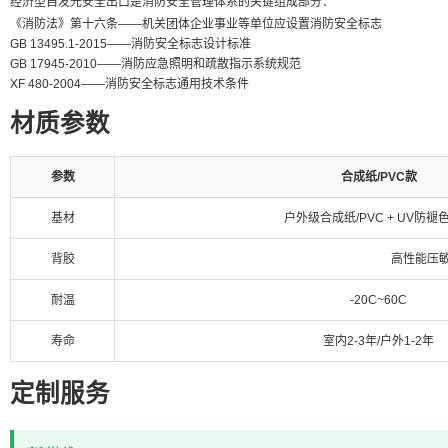
经济型自发光安全出口是消防安全管理体系的关键组成部分：
《消防法》第十六条——机关团体企业事业等单位应设置消防安全标志
GB 13495.1-2015——消防安全标志设计标准
GB 17945-2010——消防应急照明和疏散指示系统规范
XF 480-2004——消防安全标志通用技术条件
材质参数
参数
合成纸/PVC款
基材
户外级合成纸/PVC + UV防褪
背胶
高性能压敏
耐温
-20C~60C
寿命
室内2-3年/户外1-2年
定制服务