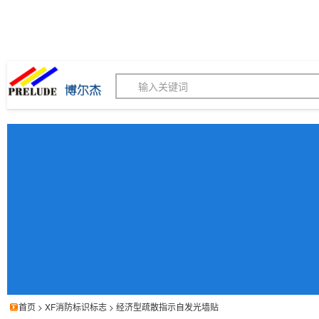
博尔杰PTS - 工业标识
180155820
我的询价单
联系客服
客服订购热线 (8:30-1
首页
>
XF消防标识标志
>
经济型疏散指示自发光墙贴