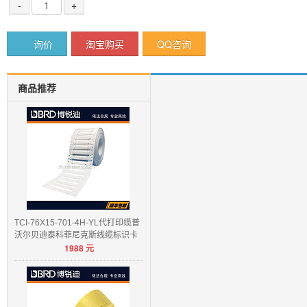
-
+
询价
淘宝购买
QQ咨询
商品推荐
TCI-76X15-701-4H-YL代打印缆普
沃尔贝迪泰科菲尼克斯线缆标识卡
1988
元