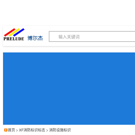
博尔杰PTS - 工业标识
180155820
我的询价单
联系客服
客服订购热线 (8:30-1
首页
>
XF消防标识标志
>
消防设施标识