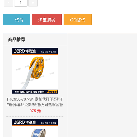
-
+
询价
淘宝购买
QQ咨询
商品推荐
TRC950-707-WT定制代打印泰科T
E瑞侃/菲尼克斯/贝迪/万可热缩套管
975
元