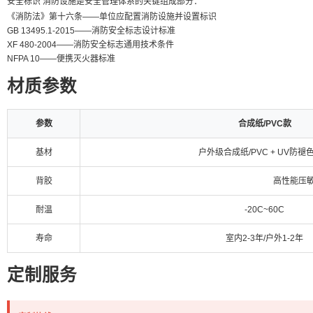
安全标识 消防设施是安全管理体系的关键组成部分：
《消防法》第十六条——单位应配置消防设施并设置标识
GB 13495.1-2015——消防安全标志设计标准
XF 480-2004——消防安全标志通用技术条件
NFPA 10——便携灭火器标准
材质参数
参数
合成纸/PVC款
基材
户外级合成纸/PVC + UV防褪
背胶
高性能压敏
耐温
-20C~60C
寿命
室内2-3年/户外1-2年
定制服务