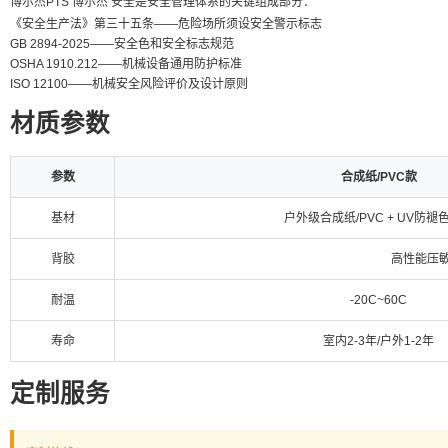
博尔杰PTS 博尔杰 安全是安全管理体系的关键组成部分：
《安全生产法》第三十五条——危险场所须设安全警示标志
GB 2894-2025——安全色和安全标志规范
OSHA 1910.212——机械设备通用防护标准
ISO 12100——机械安全风险评价及设计原则
材质参数
参数
合成纸/PVC款
基材
户外级合成纸/PVC + UV防褪
背胶
高性能压敏
耐温
-20C~60C
寿命
室内2-3年/户外1-2年
定制服务