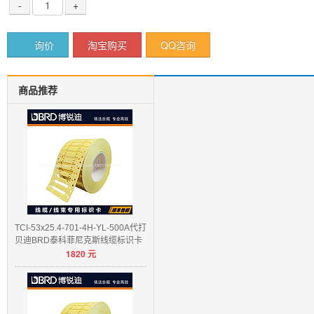
-
+
询价
淘宝购买
QQ咨询
商品推荐
TCI-53x25.4-701-4H-YL-500A代打
贝迪BRD泰科菲尼克斯线缆标识卡
1820
元