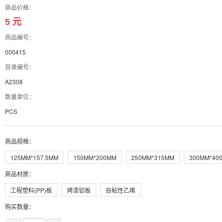
商品价格：
5 元
商品编号：
000415
目录编号：
A2308
数量单位：
PCS
商品规格
：
125MM*157.5MM
150MM*200MM
250MM*315MM
300MM*40
商品材质
：
工程塑料(PP)板
烤漆铝板
自粘性乙烯
购买数量：