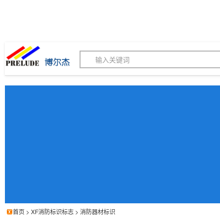
博尔杰PTS - 工业标识
180155820
我的询价单
联系客服
客服订购热线 (8:30-1
首页
>
XF消防标识标志
>
消防器材标识