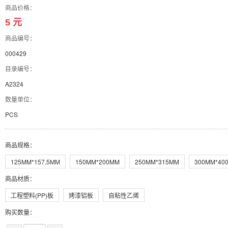
商品价格：
5 元
商品编号：
000429
目录编号：
A2324
数量单位：
PCS
商品规格
：
125MM*157.5MM
150MM*200MM
250MM*315MM
300MM*40
商品材质
：
工程塑料(PP)板
烤漆铝板
自粘性乙烯
购买数量：