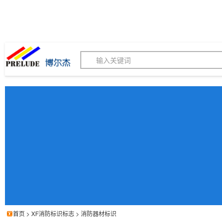
博尔杰PTS - 工业标识
180155820
我的询价单
联系客服
客服订购热线 (8:30-1
首页
>
XF消防标识标志
>
消防器材标识