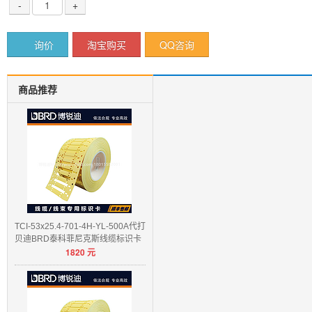
-
+
询价
淘宝购买
QQ咨询
商品推荐
TCI-53x25.4-701-4H-YL-500A代打
贝迪BRD泰科菲尼克斯线缆标识卡
1820
元