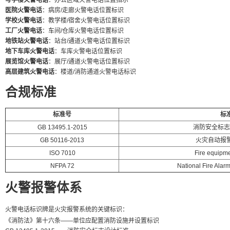
写字楼火警电话
：办公区域火警电话位置指示
医院火警电话
：病房/走廊火警电话位置标识
学校火警电话
：教学楼/宿舍火警电话位置标识
工厂火警电话
：车间/仓库火警电话位置标识
地铁站火警电话
：站台/通道火警电话位置标识
地下车库火警电话
：车库火警电话位置标识
展览馆火警电话
：展厅/通道火警电话位置标识
高层建筑火警电话
：楼道/消防通道火警电话标识
合规标准
标准号
标
GB 13495.1-2015
消防安全标志
GB 50116-2013
火灾自动报
ISO 7010
Fire equipme
NFPA 72
National Fire Alar
火警报警体系
火警电话标识牌是火灾报警系统的关键标识：
《消防法》第十六条——单位应配置消防设施并设置标识