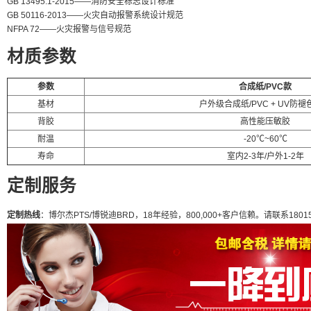
GB 13495.1-2015——消防安全标志设计标准
GB 50116-2013——火灾自动报警系统设计规范
NFPA 72——火灾报警与信号规范
材质参数
参数
合成纸/PVC款
基材
户外级合成纸/PVC + UV防
背胶
高性能压敏胶
耐温
-20℃~60℃
寿命
室内2-3年/户外1-2年
定制服务
定制热线
：博尔杰PTS/博锐迪BRD，18年经验，800,000+客户信赖。请联系180155