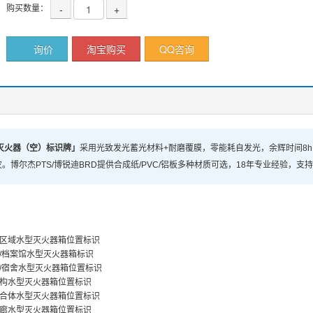
购买数量：
-
+
询价
淘宝购买
QQ咨询
型灭火器（空）标识牌」
采用光致发光蓄光材料+耐磨覆膜，零能耗自发光，余辉时间8
。博尔杰PTS/博锐迪BRD提供合成纸/PVC/铝板多种材质可选，18年专业经验，支
区域水型灭火器箱位置标识
/档案馆水型灭火器箱标识
/宿舍水型灭火器箱位置标识
构水型灭火器箱位置标识
合体水型灭火器箱位置标识
廊水型灭火器箱位置标识