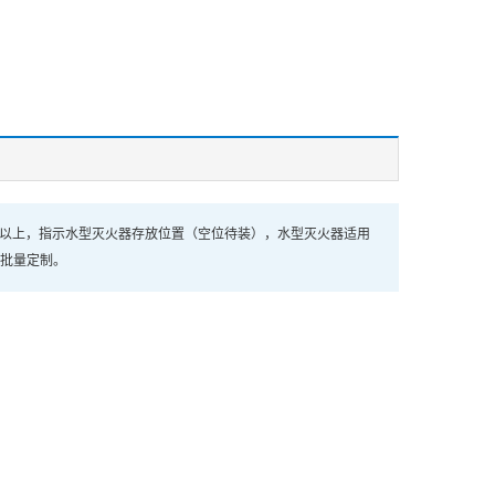
h以上，指示水型灭火器存放位置（空位待装），水型灭火器适用
持批量定制。