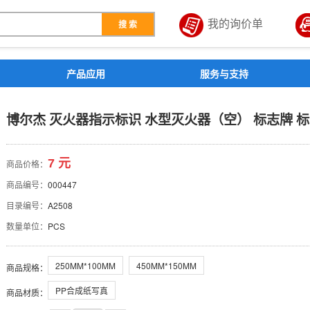
我的询价单
搜 索
解决方案
产品应用
服务与支持
识 水型灭火器（空） 标志
博尔杰 灭火器指示标识 水型灭火器（空） 标志牌 标
标示牌
7 元
商品价格：
商品编号：
000447
目录编号：
A2508
数量单位：
PCS
250MM*100MM
450MM*150MM
商品规格
：
PP合成纸写真
商品材质
：