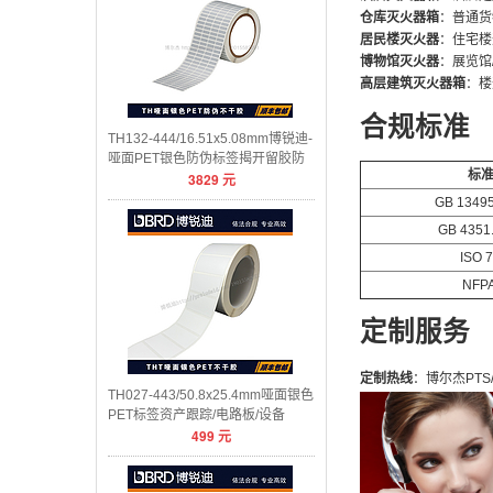
仓库灭火器箱
：普通货
居民楼灭火器
：住宅楼
博物馆灭火器
：展览馆
高层建筑灭火器箱
：楼
合规标准
TH132-444/16.51x5.08mm博锐迪-
哑面PET银色防伪标签揭开留胶防
标
3829
元
伪
GB 13495
GB 4351
ISO 
NFPA
定制服务
定制热线
：博尔杰PTS/
TH027-443/50.8x25.4mm哑面银色
PET标签资产跟踪/电路板/设备
499
元