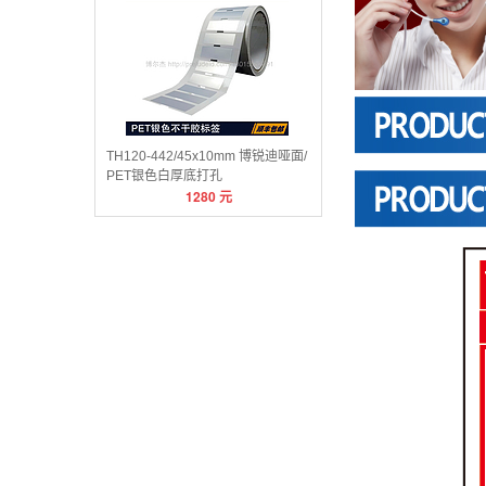
TH120-442/45x10mm 博锐迪哑面/
PET银色白厚底打孔
1280
元