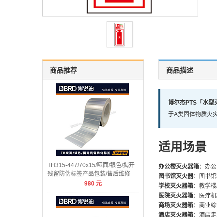
商品推荐
商品描述
博尔杰PTS「水
于A类固体物质火灾
适用场景
TH315-447/70x15/哑面/银色/揭开
办公楼灭火器箱
：办公
残留防伪标签产品包装/售后维修
图书馆灭火器
：图书馆
980
元
学校灭火器箱
：教学楼
医院灭火器箱
：医疗机
商场灭火器箱
：商业综
酒店灭火器箱
：酒店走