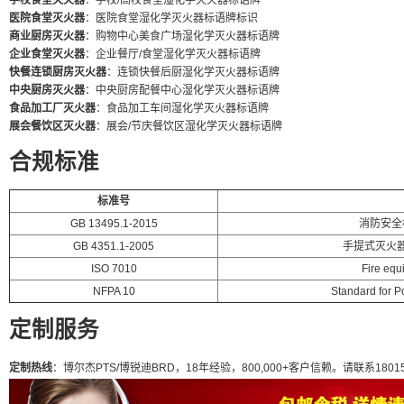
学校食堂灭火器
：学校/高校食堂湿化学灭火器标语牌
医院食堂灭火器
：医院食堂湿化学灭火器标语牌标识
商业厨房灭火器
：购物中心美食广场湿化学灭火器标语牌
企业食堂灭火器
：企业餐厅/食堂湿化学灭火器标语牌
快餐连锁厨房灭火器
：连锁快餐后厨湿化学灭火器标语牌
中央厨房灭火器
：中央厨房配餐中心湿化学灭火器标语牌
食品加工厂灭火器
：食品加工车间湿化学灭火器标语牌
展会餐饮区灭火器
：展会/节庆餐饮区湿化学灭火器标语牌
合规标准
标准号
GB 13495.1-2015
消防安全
GB 4351.1-2005
手提式灭火器
ISO 7010
Fire equ
NFPA 10
Standard for Po
定制服务
定制热线
：博尔杰PTS/博锐迪BRD，18年经验，800,000+客户信赖。请联系180155