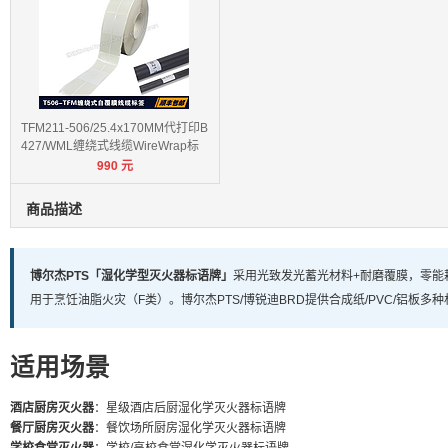
TFM211-506/25.4x170MM代打印B
427/WML缠绕式线缆WireWrap标
990
元
签
商品描述
博尔杰PTS「湿化学型灭火器标语牌」
采用光致发光蓄光材料+耐磨覆膜，零能
用于烹饪油脂火灾（F类）。博尔杰PTS/博锐迪BRD提供合成纸/PVC/铝板
适用场景
酒店厨房灭火器
：星级酒店后厨湿化学灭火器标语牌
餐厅厨房灭火器
：餐饮场所厨房湿化学灭火器标语牌