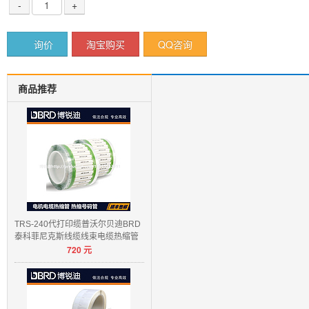
-
+
询价
淘宝购买
QQ咨询
商品推荐
TRS-240代打印缆普沃尔贝迪BRD
泰科菲尼克斯线缆线束电缆热缩管
720
元