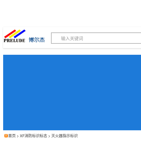
博尔杰PTS - 工业标识
180155820
我的询价单
联系客服
客服订购热线 (8:30-1
首页
>
XF消防标识标志
>
灭火器指示标识