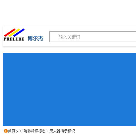
博尔杰PTS - 工业标识
180155820
我的询价单
联系客服
客服订购热线 (8:30-1
首页
>
XF消防标识标志
>
灭火器指示标识