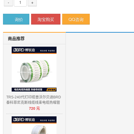
-
+
询价
淘宝购买
QQ咨询
商品推荐
TRS-240代打印缆普沃尔贝迪BRD
泰科菲尼克斯线缆线束电缆热缩管
720
元