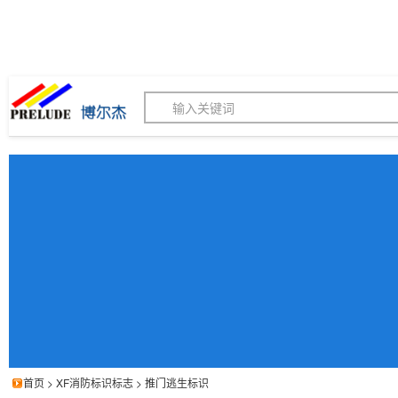
博尔杰PTS - 工业标识
180155820
我的询价单
联系客服
客服订购热线 (8:30-1
首页
>
XF消防标识标志
>
推门逃生标识