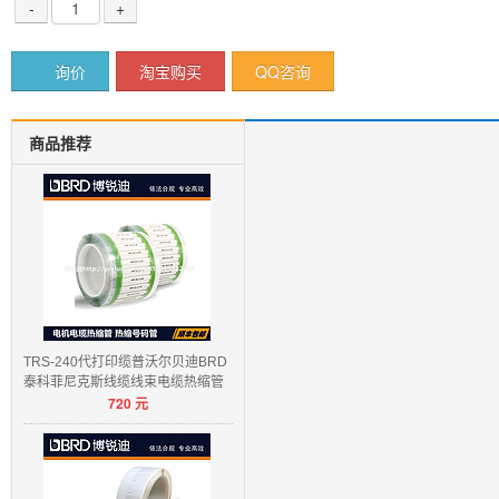
-
+
询价
淘宝购买
QQ咨询
商品推荐
TRS-240代打印缆普沃尔贝迪BRD
泰科菲尼克斯线缆线束电缆热缩管
720
元