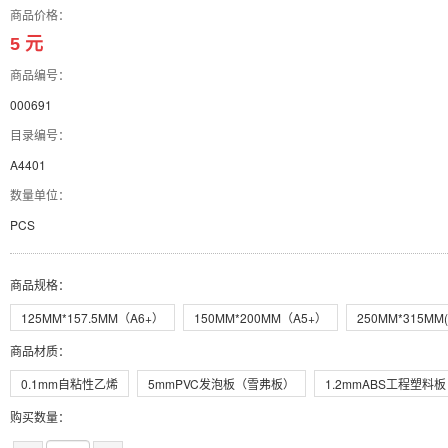
商品价格：
5 元
商品编号：
000691
目录编号：
A4401
数量单位：
PCS
商品规格
：
125MM*157.5MM（A6+）
150MM*200MM（A5+）
250MM*315MM(
商品材质
：
0.1mm自粘性乙烯
5mmPVC发泡板（雪弗板）
1.2mmABS工程塑料板
购买数量：