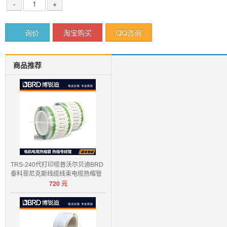
-
+
询价
淘宝购买
QQ咨询
商品推荐
TRS-240代打印缆普沃尔贝迪BRD
泰科菲尼克斯线缆线束电缆热缩管
720
元