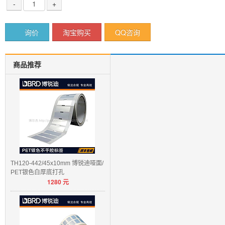
-
+
询价
淘宝购买
QQ咨询
商品推荐
TH120-442/45x10mm 博锐迪哑面/
PET银色白厚底打孔
1280
元