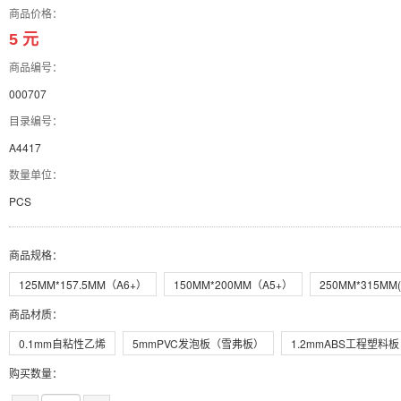
商品价格：
5 元
商品编号：
000707
目录编号：
A4417
数量单位：
PCS
商品规格
：
125MM*157.5MM（A6+）
150MM*200MM（A5+）
250MM*315MM(
商品材质
：
0.1mm自粘性乙烯
5mmPVC发泡板（雪弗板）
1.2mmABS工程塑料板
购买数量：