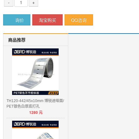
-
+
询价
淘宝购买
QQ咨询
商品推荐
TH120-442/45x10mm 博锐迪哑面/
PET银色白厚底打孔
1280
元