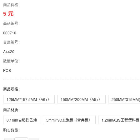
商品价格：
5 元
商品编号：
000710
目录编号：
A4420
数量单位：
PCS
商品规格
：
125MM*157.5MM（A6+）
150MM*200MM（A5+）
250MM*315MM(
商品材质
：
0.1mm自粘性乙烯
5mmPVC发泡板（雪弗板）
1.2mmABS工程塑料板
购买数量：