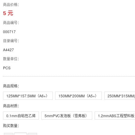
商品价格：
5 元
商品编号：
000717
目录编号：
A4427
数量单位：
PCS
商品规格
：
125MM*157.5MM（A6+）
150MM*200MM（A5+）
250MM*315MM(
商品材质
：
0.1mm自粘性乙烯
5mmPVC发泡板（雪弗板）
1.2mmABS工程塑料板
购买数量：