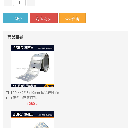
-
+
询价
淘宝购买
QQ咨询
商品推荐
TH120-442/45x10mm 博锐迪哑面/
PET银色白厚底打孔
1280
元