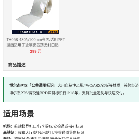
TH058-430/φ100mm亮面/透明PET
聚酯适用于玻璃瓷器药品封口贴
299
元
商品描述
博尔杰PTS「公共通用标识」
选用自粘性乙烯/PVC/ABS/铝板等材质，兼
博尔杰PTS/博锐迪BRD深耕标识行业18年，支持批量定制与快速交付。
适用场景
机场
：航站楼登机口/行李提取/安检通道指引标识
高铁站
：候车大厅/站台/出站口/换乘通道导向标识