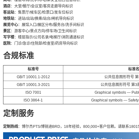
商场
：楼层导购/洗手间/电梯/安全出口信息标识
酒店
：大堂/餐厅/会议室/客房走廊导向标识
客运站
：售票厅/候车区/检票口/发车位标识
地铁站
：进站/出站/换乘/站台/闸机导向标识
展览中心
：展馆入口/展区分布/服务台/洗手间标识
景区
：游客中心/景点方向/停车场/卫生间标识
写字楼
：楼层指示/公司名录/电梯厅/消防通道标识
医院
：门诊/急诊/住院部/检查室/药房导向标识
合规标准
标准号
标准
GB/T 10001.1-2012
公共信息图形符号 
GB/T 10001.3-2021
公共信息图形符号 第
ISO 7001
Graphical symbols — Publ
ISO 3864-1
Graphical symbols — Safety 
定制服务
定制热线
：博尔杰PTS/博锐迪BRD，18年经验，800,000+客户信赖。请联系18015