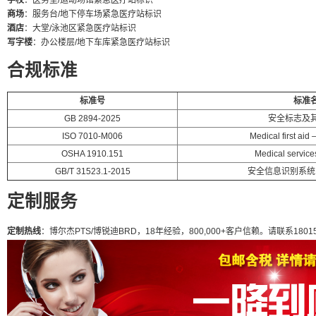
学校
：医务室/运动场馆紧急医疗站标识
商场
：服务台/地下停车场紧急医疗站标识
酒店
：大堂/泳池区紧急医疗站标识
写字楼
：办公楼层/地下车库紧急医疗站标识
合规标准
标准号
标准
GB 2894-2025
安全标志及
ISO 7010-M006
Medical first aid 
OSHA 1910.151
Medical services
GB/T 31523.1-2015
安全信息识别系统
定制服务
定制热线
：博尔杰PTS/博锐迪BRD，18年经验，800,000+客户信赖。请联系18015