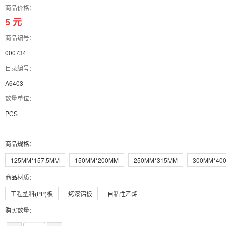
商品价格：
5 元
商品编号：
000734
目录编号：
A6403
数量单位：
PCS
商品规格
：
125MM*157.5MM
150MM*200MM
250MM*315MM
300MM*40
商品材质
：
工程塑料(PP)板
烤漆铝板
自粘性乙烯
购买数量：