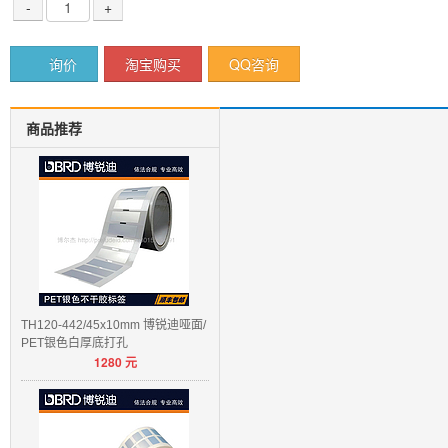
-
+
询价
淘宝购买
QQ咨询
商品推荐
TH120-442/45x10mm 博锐迪哑面/
PET银色白厚底打孔
1280
元