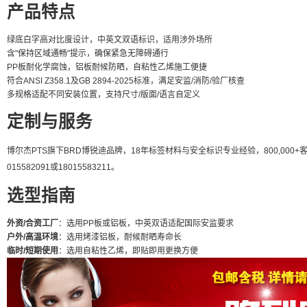
产品特点
绿底白字高对比度设计，中英文双语标识，适用涉外场所
含"保持区域通畅"提示，确保紧急无障碍通行
PP板耐化学腐蚀，铝板耐候防晒，自粘性乙烯施工便捷
符合ANSI Z358.1及GB 2894-2025标准，满足安监/消防/验厂核查
多规格适配不同安装位置，支持尺寸/版面/语言自定义
定制与服务
博尔杰PTS旗下BRD博锐迪品牌，18年标签材料与安全标识专业经验，800,00
015582091或18015583211。
选型指南
外资/合资工厂
：选用PP板或铝板，中英双语适配国际安监要求
户外/高温环境
：选用烤漆铝板，耐候耐晒寿命长
临时/短期使用
：选用自粘性乙烯，即贴即用更换方便