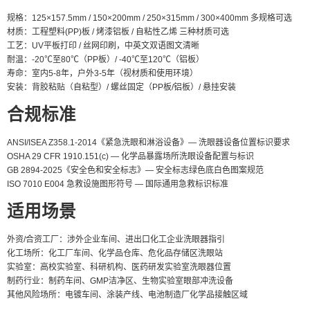
规格：125×157.5mm / 150×200mm / 250×315mm / 300×400mm 多规格可选
材质：工程塑料(PP)板 / 烤漆铝板 / 自粘性乙烯 三种材质可选
工艺：UV平板打印 / 丝网印刷，中英文双语图文清晰
耐温：-20℃至80℃（PP板）/ -40℃至120℃（铝板）
寿命：室内5-8年，户外3-5年（视材质和使用环境）
安装：背胶粘贴（自粘型）/ 螺丝固定（PP板/铝板）/ 悬挂安装
合规标准
ANSI/ISEA Z358.1-2014《紧急洗眼和淋浴设备》— 洗眼器设备位置标识要求
OSHA 29 CFR 1910.151(c) — 化学品暴露场所洗眼设备配置与标识
GB 2894-2025《安全色和安全标志》— 安全标志绿色底白色图案规范
ISO 7010 E004 急救设施图形符号 — 国际通用急救标识标准
适用场景
外资/合资工厂：涉外企业车间、进出口化工企业洗眼器指引
化工场所：化工厂车间、化学品仓库、危化品存储区洗眼站
实验室：高校实验室、科研机构、医药研发实验室洗眼器位置
制药行业：制药车间、GMP洁净区、生物实验室眼部冲洗设备
其他风险场所：电镀车间、涂装产线、电池制造厂化学品接触区域