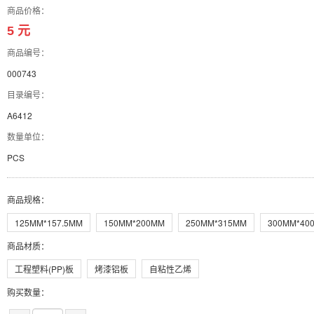
商品价格：
5 元
商品编号：
000743
目录编号：
A6412
数量单位：
PCS
商品规格
：
125MM*157.5MM
150MM*200MM
250MM*315MM
300MM*40
商品材质
：
工程塑料(PP)板
烤漆铝板
自粘性乙烯
购买数量：