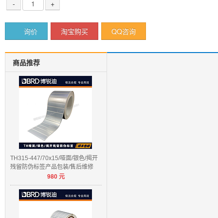
-
+
询价
淘宝购买
QQ咨询
商品推荐
TH315-447/70x15/哑面/银色/揭开
残留防伪标签产品包装/售后维修
980
元