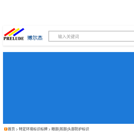
博尔杰PTS - 工业标识
180155820
我的询价单
联系客服
客服订购热线 (8:30-1
首页
>
特定环境标识标牌
>
眼部|耳部|头部防护标识