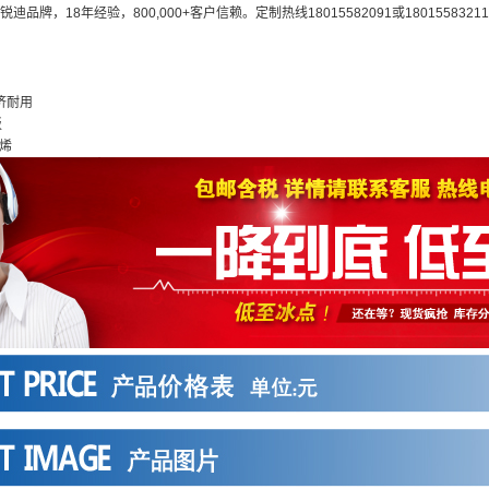
迪品牌，18年经验，800,000+客户信赖。定制热线18015582091或1801558321
济耐用
板
烯