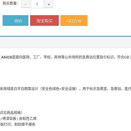
购买数量：
-
+
询价
淘宝购买
QQ咨询
A6418
是面向医院、工厂、学校、商场等公共场所的急救站位置指引标识，符合GB 289
采用绿底白字白图案设计（安全色绿色=安全设施），用于标示急救室、急救站、医
详见商品规格）
/ 烤漆铝板 / 自粘性乙烯
V平板打印，耐刮擦不褪色