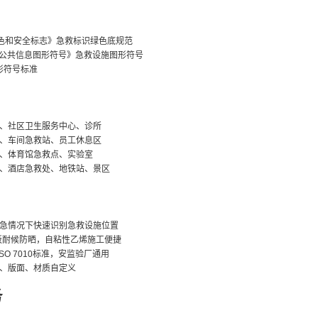
《安全色和安全标志》急救标识绿色底规范
2012《公共信息图形符号》急救设施图形符号
图形符号标准
、社区卫生服务中心、诊所
、车间急救站、员工休息区
、体育馆急救点、实验室
、酒店急救处、地铁站、景区
急情况下快速识别急救设施位置
板耐候防晒，自粘性乙烯施工便捷
及ISO 7010标准，安监验厂通用
、版面、材质自定义
务