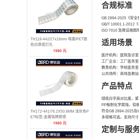
合规标准
GB 2894-2025
GB/T 10001.1-
ISO 7010 急救设施
TH119-442/27x18mm 哑面/PET银
适用场景
色白厚底打孔
1980
元
医疗机构：医院急诊室
工厂企业：工厂医务室
教育机构：学校医务室
公共场所：商场急救站
产品特点
绿底白字高对比度，紧
PP板耐化学腐蚀，铝
符合GB 2894-2025
TH172-441/76.2X50.8MM 浅灰色P
ET标签-金属铭牌质感
多规格可选，支持尺寸
1980
元
定制与服