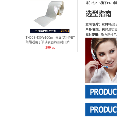
博尔杰PTS旗下BRD博锐
选型指南
室内/医疗
：选PP板经
户外/高温
：选烤漆铝
临时使用
：选自粘性乙
TH058-430/φ100mm亮面/透明PET
聚酯适用于玻璃瓷器药品封口贴
299
元