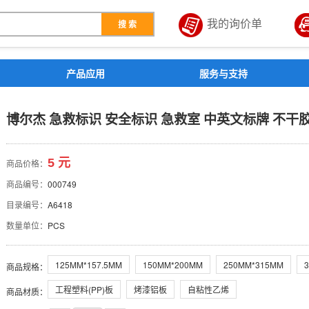
我的询价单
搜 索
解决方案
产品应用
服务与支持
全标识 急救室 中英文标牌
博尔杰 急救标识 安全标识 急救室 中英文标牌 不干
5 元
商品价格：
商品编号：
000749
目录编号：
A6418
数量单位：
PCS
125MM*157.5MM
150MM*200MM
250MM*315MM
商品规格
：
工程塑料(PP)板
烤漆铝板
自粘性乙烯
商品材质
：