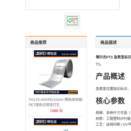
商品推荐
商品描述
博尔杰PTS 急救室标识 
TS。
产品概述
急救室位置指示标识，
核心参数
TH120-442/45x10mm 博锐迪哑面/
PET银色白厚底打孔
1280
元
规格：多种尺寸可选（
材质：工程塑料(PP)板 
工艺：丝网印刷 / U