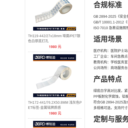
合规标准
GB 2894-2025
GB/T 10001.1-
ISO 7010 急救设施
TH119-442/27x18mm 哑面/PET银
适用场景
色白厚底打孔
1980
元
医疗机构：医院护士站
工厂企业：车间急救点
教育机构：学校医务室
公共场所：商场服务台
产品特点
绿底白字高对比度，紧
PP板耐化学腐蚀，铝
符合GB 2894-2025
TH172-441/76.2X50.8MM 浅灰色P
ET标签-金属铭牌质感
多规格可选，支持尺寸
1980
元
定制与服