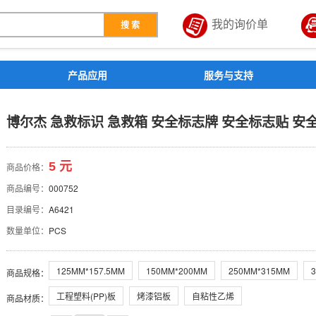
我的询价单
搜 索
解决方案
产品应用
服务与支持
救箱 安全标志牌 安全标志
博尔杰 急救标识 急救箱 安全标志牌 安全标志贴 安
5 元
商品价格：
商品编号：
000752
目录编号：
A6421
数量单位：
PCS
125MM*157.5MM
150MM*200MM
250MM*315MM
商品规格
：
工程塑料(PP)板
烤漆铝板
自粘性乙烯
商品材质
：