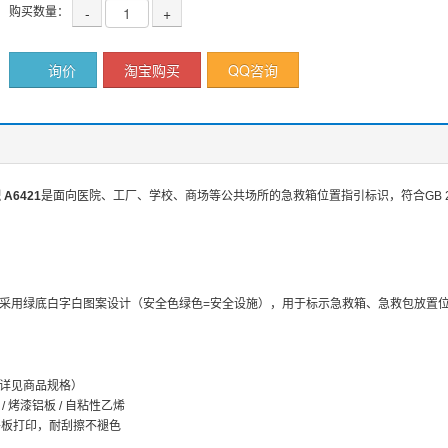
购买数量：
-
+
询价
淘宝购买
QQ咨询
A6421
是面向医院、工厂、学校、商场等公共场所的急救箱位置指引标识，符合GB 289
采用绿底白字白图案设计（安全色绿色=安全设施），用于标示急救箱、急救包放置
详见商品规格）
/ 烤漆铝板 / 自粘性乙烯
V平板打印，耐刮擦不褪色