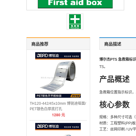
商品推荐
商品描述
博尔杰PTS 急救箱标识 
TS。
产品概述
急救箱位置指示标识，
核心参数
TH120-442/45x10mm 博锐迪哑面/
PET银色白厚底打孔
1280
元
规格：多种尺寸可选（
材质：工程塑料(PP)板 
工艺：丝网印刷 / U