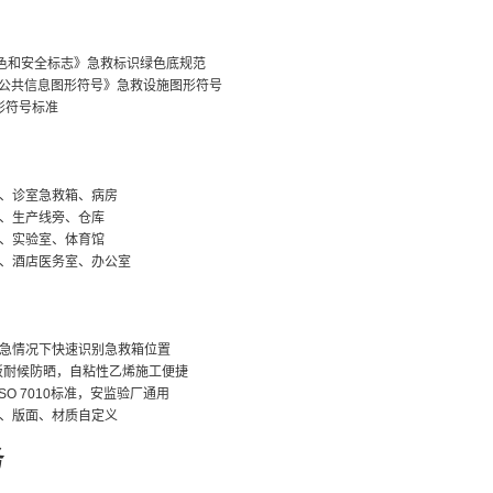
《安全色和安全标志》急救标识绿色底规范
2012《公共信息图形符号》急救设施图形符号
图形符号标准
、诊室急救箱、病房
、生产线旁、仓库
、实验室、体育馆
、酒店医务室、办公室
急情况下快速识别急救箱位置
板耐候防晒，自粘性乙烯施工便捷
及ISO 7010标准，安监验厂通用
、版面、材质自定义
务