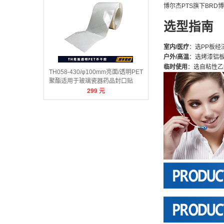
博尔杰PTS旗下BRD博锐
选型指南
室内/医疗
：选PP板经
户外/高温
：选烤漆铝
临时使用
：选自粘性乙
TH058-430/φ100mm亮面/透明PET
聚酯适用于玻璃瓷器药品封口贴
299
元