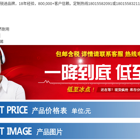
迪品牌，18年经验，800,000+客户信赖。定制热线18015582091或1801558321
济耐用
板
烯