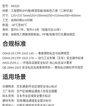
型号：A6520
材质：工程塑料(PP)板/烤漆铝板/自粘性乙烯（三种可选）
尺寸：125×157.5mm/150×200mm/250×315mm/300×400mm
工艺：丝网印刷/UV印刷
耐温：-30℃至80℃
寿命：室内5-7年，室外3-5年（铝板可达10年）
安装：自粘性乙烯撕背胶粘贴；PP板/铝板可打孔螺丝固定
合规标准
OSHA 29 CFR 1910.145 — 事故预防标志与标牌规范
OSHA 29 CFR 1910.178 — 动力工业车辆（叉车）安全操作标准
ANSI Z535.2 — 环境及设施安全标识 当心标志设计要求
GB 2894-2025 安全标志及其使用导则 — 警告标识图形符号规范
适用场景
仓储物流：叉车通道/作业区域安全当心标识
工厂车间：生产区域/搬运通道人员安全提醒
码头货场：叉车作业区域安全警示标识
建材市场：货场/搬运通道安全提示标识
配送中心：分拣区/装卸平台安全当心标识