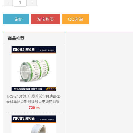
-
+
询价
淘宝购买
QQ咨询
商品推荐
TRS-240代打印缆普沃尔贝迪BRD
泰科菲尼克斯线缆线束电缆热缩管
720
元