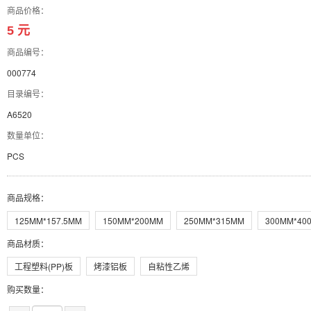
商品价格：
5 元
商品编号：
000774
目录编号：
A6520
数量单位：
PCS
商品规格
：
125MM*157.5MM
150MM*200MM
250MM*315MM
300MM*40
商品材质
：
工程塑料(PP)板
烤漆铝板
自粘性乙烯
购买数量：