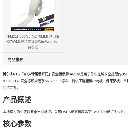
TFM211-506/25.4x170MM代打印B
427/WML缠绕式线缆WireWrap标
990
元
签
商品描述
博尔杰PTS「当心-请缓慢开门」安全指示牌 A6520
是用于作业区域安全提醒的
OS
A 1910.145安全标识规范及ANSI Z535标准。提供
工程塑料(PP)板、烤漆铝板、自
制请联系。
产品概述
本标识为作业区域安全当心标识，采用OSHA标准黄底黑字CAUTION标识头设
核心参数