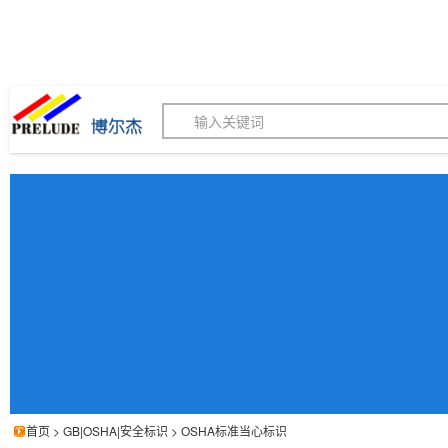
博尔杰PTS - 工业标识
180155820
我的询价单
联系客服
客服订购热线 (8:30-1
首页
>
GB|OSHA|安全标识
>
OSHA标准当心标识