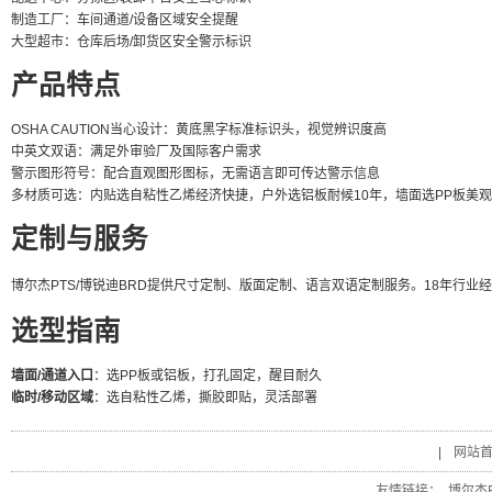
制造工厂：车间通道/设备区域安全提醒
大型超市：仓库后场/卸货区安全警示标识
产品特点
OSHA CAUTION当心设计：黄底黑字标准标识头，视觉辨识度高
中英文双语：满足外审验厂及国际客户需求
警示图形符号：配合直观图形图标，无需语言即可传达警示信息
多材质可选：内贴选自粘性乙烯经济快捷，户外选铝板耐候10年，墙面选PP板美
定制与服务
博尔杰PTS/博锐迪BRD提供尺寸定制、版面定制、语言双语定制服务。18年行业经验，800,
选型指南
墙面/通道入口
：选PP板或铝板，打孔固定，醒目耐久
临时/移动区域
：选自粘性乙烯，撕胶即贴，灵活部署
|
网站
友情链接：
博尔杰P