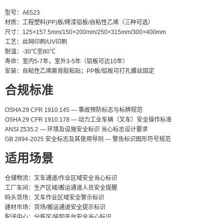
型号：A6523
材质：工程塑料(PP)板/烤漆铝板/自粘性乙烯（三种可选）
尺寸：125×157.5mm/150×200mm/250×315mm/300×400mm
工艺：丝网印刷/UV印刷
耐温：-30℃至80℃
寿命：室内5-7年，室外3-5年（铝板可达10年）
安装：自粘性乙烯撕背胶粘贴；PP板/铝板可打孔螺丝固定
合规标准
OSHA 29 CFR 1910.145 — 事故预防标志与标牌规范
OSHA 29 CFR 1910.178 — 动力工业车辆（叉车）安全操作标准
ANSI Z535.2 — 环境及设施安全标识 当心标志设计要求
GB 2894-2025 安全标志及其使用导则 — 警告标识图形符号规范
适用场景
仓储物流：叉车通道/作业区域安全当心标识
工厂车间：生产区域/搬运通道人员安全提醒
码头货场：叉车作业区域安全警示标识
建材市场：货场/搬运通道安全提示标识
配送中心：分拣区/装卸平台安全当心标识