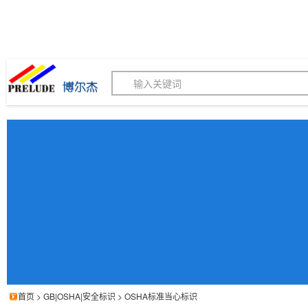
博尔杰PTS - 工业标识
180155820
我的询价单
联系客服
客服订购热线 (8:30-1
首页
>
GB|OSHA|安全标识
>
OSHA标准当心标识