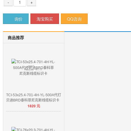
-
+
询价
淘宝购买
QQ咨询
商品推荐
TCI-53x25.4-701-4H-YL-500A代打
贝迪BRD泰科菲尼克斯线缆标识卡
1820
元