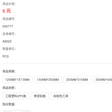
商品价格：
5 元
商品编号：
000777
目录编号：
A6523
数量单位：
PCS
商品规格
：
125MM*157.5MM
150MM*200MM
250MM*315MM
300MM*40
商品材质
：
工程塑料(PP)板
烤漆铝板
自粘性乙烯
购买数量：