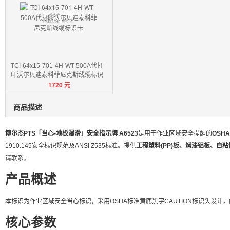
TCI-64x15-701-4H-WT-500A代打
印沃尔贝迪泰科菲尼克斯线缆标识
1720
元
卡
商品描述
博尔杰PTS「当心-地板湿滑」安全指示牌 A6523
是用于作业区域安全提醒的
OSH
1910.145安全标识规范及ANSI Z535标准。提供
工程塑料(PP)板、烤漆铝板、自
请联系。
产品概述
本标识为作业区域安全当心标识，采用OSHA标准黄底黑字CAUTION标识头设
核心参数