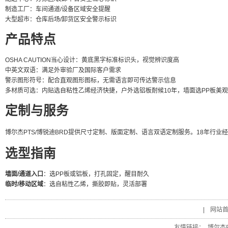
制造工厂：车间通道/设备区域安全提醒
大型超市：仓库后场/卸货区安全警示标识
产品特点
OSHA CAUTION当心设计：黄底黑字标准标识头，视觉辨识度高
中英文双语：满足外审验厂及国际客户需求
警示图形符号：配合直观图形图标，无需语言即可传达警示信息
多材质可选：内贴选自粘性乙烯经济快捷，户外选铝板耐候10年，墙面选PP板美
定制与服务
博尔杰PTS/博锐迪BRD提供尺寸定制、版面定制、语言双语定制服务。18年行业经验，800,
选型指南
墙面/通道入口
：选PP板或铝板，打孔固定，醒目耐久
临时/移动区域
：选自粘性乙烯，撕胶即贴，灵活部署
|
网站
友情链接：
博尔杰P