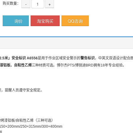
购买数量：
-
+
询价
淘宝购买
QQ咨询
.5米」安全标识 A6556
是用于作业区域安全警示的
警告标识
，中英文双语设计配合图形符号，
烤漆铝板、自粘性乙烯
三种材质可选。博尔杰PTS/博锐迪BRD拥有18年专业经验。
标识，提醒人员遵守安全规定。
板/烤漆铝板/自粘性乙烯（三种可选）
50×200mm/250×315mm/300×400mm
刷