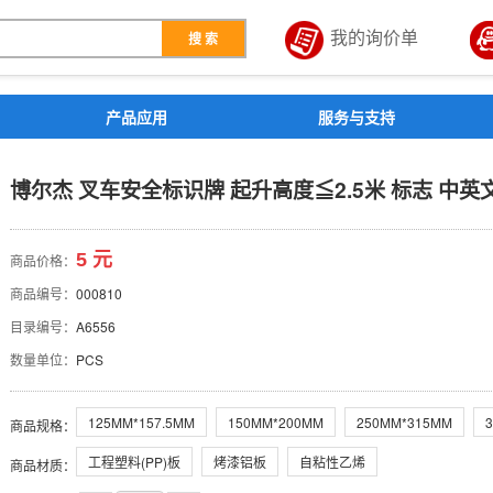
我的询价单
搜 索
解决方案
产品应用
服务与支持
 起升高度≦2.5米 标志 中
博尔杰 叉车安全标识牌 起升高度≦2.5米 标志 中英文标
5 元
商品价格：
商品编号：
000810
目录编号：
A6556
数量单位：
PCS
125MM*157.5MM
150MM*200MM
250MM*315MM
商品规格
：
工程塑料(PP)板
烤漆铝板
自粘性乙烯
商品材质
：