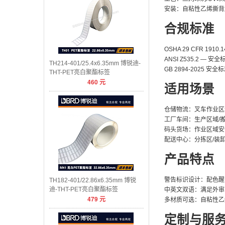
安装：自粘性乙烯撕背
合规标准
OSHA 29 CFR 19
ANSI Z535.2 — 
TH214-401/25.4x6.35mm 博锐迪-
GB 2894-2025 
THT-PET亮白聚酯标签
460
元
适用场景
仓储物流：叉车作业区
工厂车间：生产区域/
码头货场：作业区域安
配送中心：分拣区/装
产品特点
警告标识设计：配色醒
TH182-401/22.86x6.35mm 博锐
迪-THT-PET亮白聚酯标签
中英文双语：满足外审
479
元
多材质可选：自粘性乙
定制与服