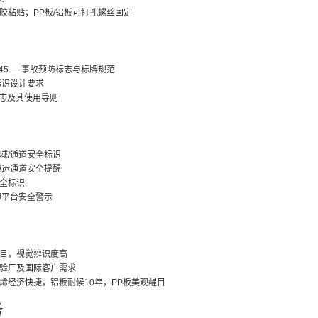
胶粘贴；PP板/铝板可打孔螺丝固定
10.145 — 事故预防标志与标牌规范
安全标识设计要求
安全标志及其使用导则
域/通道安全标识
搬运通道安全提醒
全标识
卸平台安全警示
目，视觉辨识度高
验厂及国际客户需求
烯经济快捷，铝板耐候10年，PP板美观醒目
务