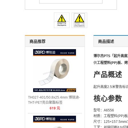
商品推荐
商品描述
博尔杰PTS「起升高度2
供
工程塑料(PP)板、
产品概述
起升高度2.5米警告
核心参数
TH027-401/50.8x25.4mm 博锐迪-
THT-PET亮白聚酯标签
619
元
型号：A6556
材质：工程塑料(PP)
尺寸：125×157.5mm/1
工艺：丝网印刷/UV印