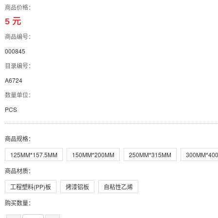
商品价格：
5 元
商品编号：
000845
目录编号：
A6724
数量单位：
PCS
商品规格
：
125MM*157.5MM
150MM*200MM
250MM*315MM
300MM*40
商品材质
：
工程塑料(PP)板
烤漆铝板
自粘性乙烯
购买数量：