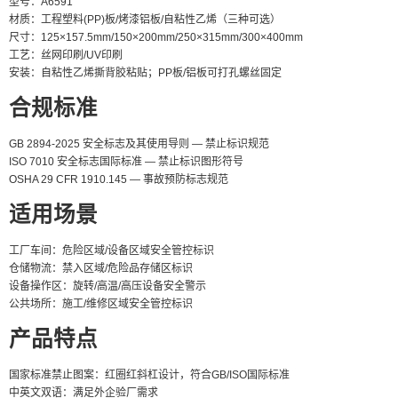
型号：A6591
材质：工程塑料(PP)板/烤漆铝板/自粘性乙烯（三种可选）
尺寸：125×157.5mm/150×200mm/250×315mm/300×400mm
工艺：丝网印刷/UV印刷
安装：自粘性乙烯撕背胶粘贴；PP板/铝板可打孔螺丝固定
合规标准
GB 2894-2025 安全标志及其使用导则 — 禁止标识规范
ISO 7010 安全标志国际标准 — 禁止标识图形符号
OSHA 29 CFR 1910.145 — 事故预防标志规范
适用场景
工厂车间：危险区域/设备区域安全管控标识
仓储物流：禁入区域/危险品存储区标识
设备操作区：旋转/高温/高压设备安全警示
公共场所：施工/维修区域安全管控标识
产品特点
国家标准禁止图案：红圈红斜杠设计，符合GB/ISO国际标准
中英文双语：满足外企验厂需求