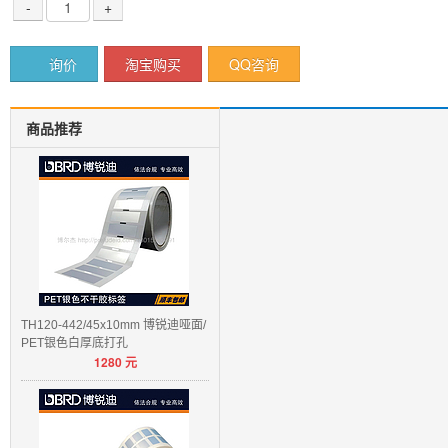
-
+
询价
淘宝购买
QQ咨询
商品推荐
TH120-442/45x10mm 博锐迪哑面/
PET银色白厚底打孔
1280
元