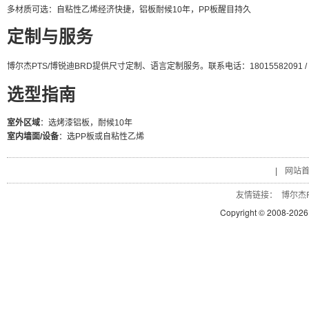
多材质可选：自粘性乙烯经济快捷，铝板耐候10年，PP板醒目持久
定制与服务
博尔杰PTS/博锐迪BRD提供尺寸定制、语言定制服务。联系电话：18015582091 / 18
选型指南
室外区域
：选烤漆铝板，耐候10年
室内墙面/设备
：选PP板或自粘性乙烯
|
网站
友情链接：
博尔杰P
Copyright © 2008-
2026