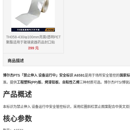
TH058-430/φ100mm亮面/透明PET
聚酯适用于玻璃瓷器药品封口贴
299
元
商品描述
博尔杰PTS「禁止伸入 设备运行中」安全标识 A6591
是用于场所安全管控的
国家标
准。提供
工程塑料(PP)板、烤漆铝板、自粘性乙烯
三种材质可选。博尔杰PTS/博
产品概述
本标识为禁止伸入 设备运行中安全管控标识，采用红圈斜杠禁止图案配合中英文
核心参数