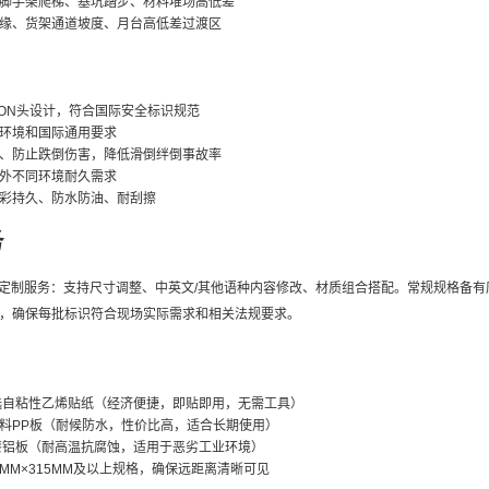
脚手架爬梯、基坑踏步、材料堆场高低差
缘、货架通道坡度、月台高低差过渡区
TION头设计，符合国际安全标识规范
环境和国际通用要求
、防止跌倒伤害，降低滑倒绊倒事故率
外不同环境耐久需求
色彩持久、防水防油、耐刮擦
务
位定制服务：支持尺寸调整、中英文/其他语种内容修改、材质组合搭配。常规规格备有
，确保每批标识符合现场实际需求和相关法规要求。
选自粘性乙烯贴纸（经济便捷，即贴即用，无需工具）
料PP板（耐候防水，性价比高，适合长期使用）
漆铝板（耐高温抗腐蚀，适用于恶劣工业环境）
0MM×315MM及以上规格，确保远距离清晰可见