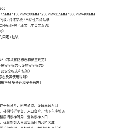
205
MM / 150MM×200MM / 250MM×315MM / 300MM×400MM
)板 / 烤漆铝板 / 自粘性乙烯贴纸
ION头部+黑色正文（中英文双语）
保护
固定 / 挂装
910.145《事故预防标志和标签规范》
011《环境安全标志和设施安全标志》
11《产品安全标志和标签》
《安全标志及其使用导则》
020《图形符号 安全色和安全标志》
作平台台阶、斜坡通道、设备高台入口
、楼梯转折平台、入口台阶、地下车库坡道
楼层间楼梯转角、消防楼梯入口
、体育馆等人员密集场所的台阶区域