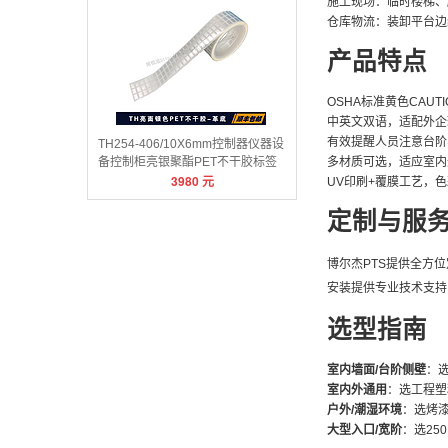
施工现场：临时楼梯、
仓库物流：装卸平台边
产品特点
OSHA标准黄色CAU
中英文双语，适配外企
有效提醒人员注意台阶
TH254-406/10X6mm控制器仪器设
备控制柜亮银聚酯PET不干胶标签
多材质可选，适应室内
3980
元
UV印刷+覆膜工艺，
定制与服
博尔杰PTS提供全方
安装提供专业技术支持
选型指南
室内墙面/台阶侧壁
：
室内外通用
：选工程塑
户外/潮湿环境
：选烤
大型入口/宽阶
：选25