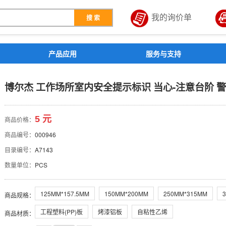
我的询价单
搜 索
解决方案
产品应用
服务与支持
全提示标识 当心-注意台阶 
博尔杰 工作场所室内安全提示标识 当心-注意台阶 警示牌
5 元
商品价格：
商品编号：
000946
目录编号：
A7143
数量单位：
PCS
125MM*157.5MM
150MM*200MM
250MM*315MM
商品规格
：
工程塑料(PP)板
烤漆铝板
自粘性乙烯
商品材质
：