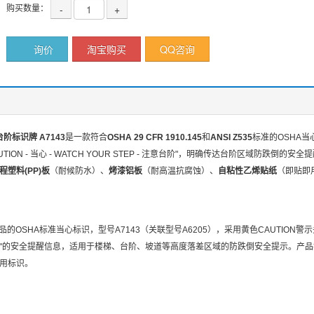
购买数量：
-
+
询价
淘宝购买
QQ咨询
阶标识牌 A7143
是一款符合
OSHA 29 CFR 1910.145
和
ANSI Z535
标准的OSHA当
TION - 当心 - WATCH YOUR STEP - 注意台阶"，明确传达台阶区域防
程塑料(PP)板
（耐候防水）、
烤漆铝板
（耐高温抗腐蚀）、
自粘性乙烯贴纸
（即贴即
品的OSHA标准当心标识，型号A7143（关联型号A6205），采用黄色CAUTION
意台阶"的安全提醒信息，适用于楼梯、台阶、坡道等高度落差区域的防跌倒安全提示。产品
用标识。