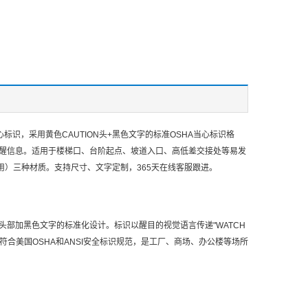
心标识，采用黄色CAUTION头+黑色文字的标准OSHA当心标识格
跌倒的安全提醒信息。适用于楼梯口、台阶起点、坡道入口、高低差交接处等易发
用）三种材质。支持尺寸、文字定制，365天在线客服跟进。
警示头部加黑色文字的标准化设计。标识以醒目的视觉语言传递"WATCH
符合美国OSHA和ANSI安全标识规范，是工厂、商场、办公楼等场所