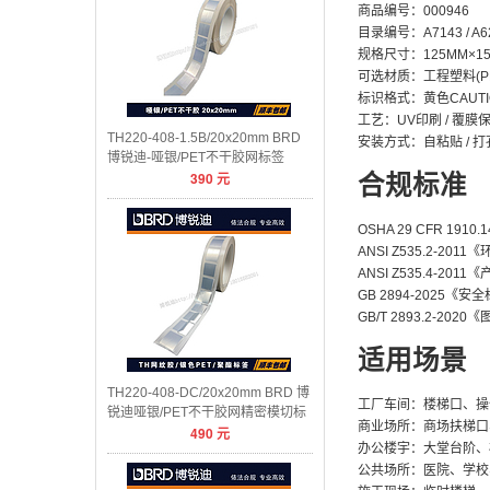
商品编号：000946
目录编号：A7143 / A6
规格尺寸：125MM×157.5
可选材质：工程塑料(PP
标识格式：黄色CAUT
工艺：UV印刷 / 覆膜
TH220-408-1.5B/20x20mm BRD
安装方式：自粘贴 / 打孔
博锐迪-哑银/PET不干胶网标签
390
元
合规标准
OSHA 29 CFR 1
ANSI Z535.2-2
ANSI Z535.4-20
GB 2894-2025
GB/T 2893.2-2
适用场景
TH220-408-DC/20x20mm BRD 博
工厂车间：楼梯口、操
锐迪哑银/PET不干胶网精密模切标
商业场所：商场扶梯口
490
元
签
办公楼宇：大堂台阶、
公共场所：医院、学校