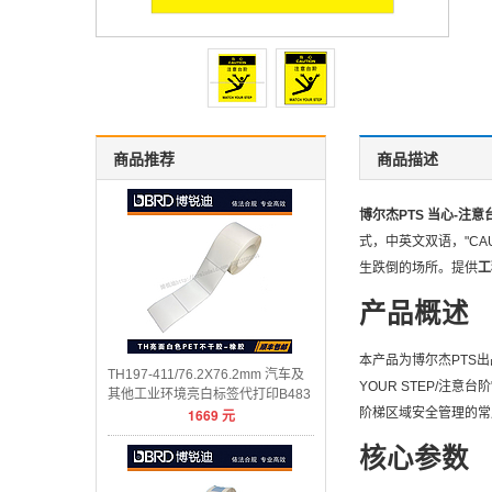
商品推荐
商品描述
博尔杰PTS 当心-注意台
式，中英文双语，"CAU
生跌倒的场所。提供
工
产品概述
本产品为博尔杰PTS出
TH197-411/76.2X76.2mm 汽车及
YOUR STEP/注
其他工业环境亮白标签代打印B483
1669
元
阶梯区域安全管理的常
核心参数