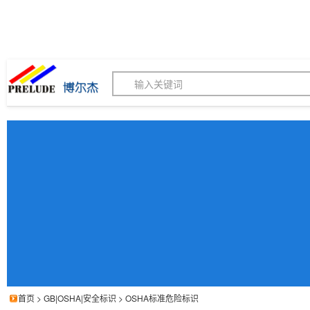
博尔杰PTS - 工业标识
180155820
我的询价单
联系客服
客服订购热线 (8:30-1
首页
>
GB|OSHA|安全标识
>
OSHA标准危险标识