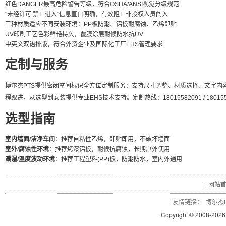
红色DANGER最高危险警告等级，符合OSHA/ANSI视觉分级规范
"未经许可 禁止进入"信息直白明确，有效阻止非授权人员闯入
三种材质适应不同安装环境：PP板防潮、铝板耐腐蚀、乙烯即贴
UV印刷工艺色彩鲜艳持久，覆膜涂层耐候防水抗UV
中英文双语排版，符合外资企业及国际化工厂EHS管理要求
定制与服务
博尔杰PTS提供密闭空间标识全方位定制服务：支持尺寸调整、材质选择、文字内容
程跟进，从选型到安装提供专业EHS技术支持。定制热线：18015582091 / 180155
选型指南
室内墙面/洁净车间
：推荐自粘性乙烯，即贴即用，不破坏墙面
室外/腐蚀性环境
：推荐烤漆铝板，耐候抗腐蚀，长期户外使用
潮湿/温度波动环境
：推荐工程塑料(PP)板，防潮防水，室内外通用
|
网站
友情链接：
博尔杰P
Copyright © 2008-
2026