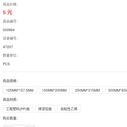
商品价格：
5 元
商品编号：
000964
目录编号：
A7207
数量单位：
PCS
商品规格
：
125MM*157.5MM
150MM*200MM
250MM*315MM
300MM*40
商品材质
：
工程塑料(PP)板
烤漆铝板
自粘性乙烯
购买数量：