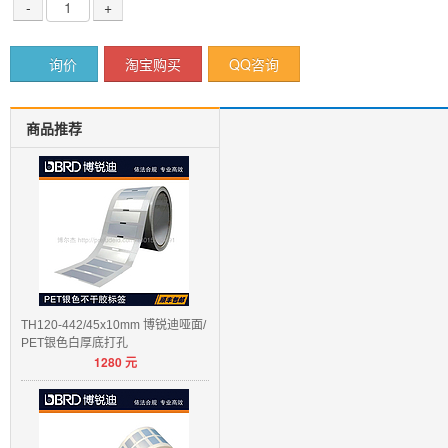
-
+
询价
淘宝购买
QQ咨询
商品推荐
TH120-442/45x10mm 博锐迪哑面/
PET银色白厚底打孔
1280
元