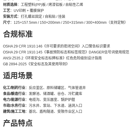
材质选择
：工程塑料(PP)板 / 烤漆铝板 / 自粘性乙烯
工艺
：UV印刷 + 覆膜保护
安装方式
：打孔螺丝固定 / 自粘贴 / 挂装
尺寸
：125×157.5mm / 150×200mm / 250×315mm / 300×400mm（支持定制）
合规标准
OSHA 29 CFR 1910.146《许可要求的密闭空间》入口警告标识要求
OSHA 29 CFR 1910.145《事故预防标志和标签规范》DANGER信号词使用规范
ANSI Z535.2《环境安全标志标牌标准》红色危险级别设计指南
GB 2894-2025《安全标志及其使用导则》
适用场景
化工/制药行业
：反应釜区、原料储罐区、气体管道井
食品/酿造行业
：发酵池、储酒罐、谷仓、冷贮藏库
电力/能源行业
：电缆沟、变压器室、锅炉炉膛
市政/水务行业
：污水井、泵站、下水道、涵洞入口
建筑/施工工地
：基坑、盾构隧道、受限作业区入口
产品特点