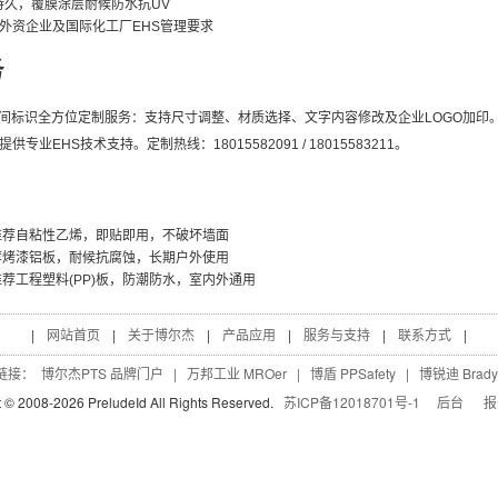
持久，覆膜涂层耐候防水抗UV
外资企业及国际化工厂EHS管理要求
务
空间标识全方位定制服务：支持尺寸调整、材质选择、文字内容修改及企业LOGO加印。
业EHS技术支持。定制热线：18015582091 / 18015583211。
推荐自粘性乙烯，即贴即用，不破坏墙面
荐烤漆铝板，耐候抗腐蚀，长期户外使用
荐工程塑料(PP)板，防潮防水，室内外通用
|
网站首页
|
关于博尔杰
|
产品应用
|
服务与支持
|
联系方式
|
链接：
博尔杰PTS 品牌门户
|
万邦工业 MROer
|
博盾 PPSafety
|
博锐迪 Brady
t © 2008-
2026
PreludeId All Rights Reserved.
苏ICP备12018701号-1
后台
报