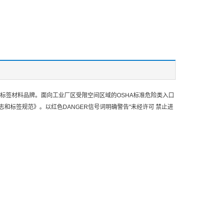
锐迪标签材料品牌。面向工业厂区受限空间区域的OSHA标准危险类入口
事故预防标志和标签规范》。以红色DANGER信号词明确警告"未经许可 禁止进