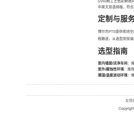
UV印刷工艺色彩鲜艳
中英文双语排版，符合
定制与服
博尔杰PTS提供密闭
程跟进，从选型到安装提供专
选型指南
室内墙面/洁净车间
：
室外/腐蚀性环境
：推
潮湿/温度波动环境
：推
友情
Copyrigh