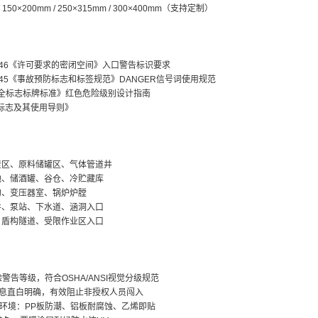
/ 150×200mm / 250×315mm / 300×400mm（支持定制）
910.146《许可要求的密闭空间》入口警告标识要求
910.145《事故预防标志和标签规范》DANGER信号词使用规范
《环境安全标志标牌标准》红色危险级别设计指南
《安全标志及其使用导则》
釜区、原料储罐区、气体管道井
池、储酒罐、谷仓、冷贮藏库
沟、变压器室、锅炉炉膛
井、泵站、下水道、涵洞入口
、盾构隧道、受限作业区入口
险警告等级，符合OSHA/ANSI视觉分级规范
"信息直白明确，有效阻止非授权人员闯入
环境：PP板防潮、铝板耐腐蚀、乙烯即贴