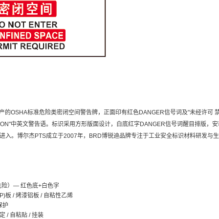
的OSHA标准危险类密闭空间警告牌，正面印有红色DANGER信号词及"未经许可 禁止进入密闭空
RIZATION"中英文警告语。标识采用方形版面设计，白底红字DANGER信号词醒目
进入。博尔杰PTS成立于2007年，BRD博锐迪品牌专注于工业安全标识材料研发与
危险）— 红色底+白色字
)板 / 烤漆铝板 / 自粘性乙烯
保护
/ 自粘贴 / 挂装