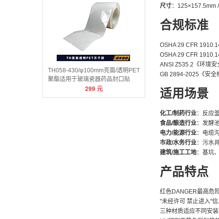
尺寸
：125×157.5mm 
合规标准
OSHA 29 CFR 1
OSHA 29 CFR 1
ANSI Z535.2
TH058-430/φ100mm亮面/透明PET
GB 2894-2025
聚酯适用于玻璃瓷器药品封口贴
299
元
适用场景
化工/制药行业
：反应
食品/酿造行业
：发酵
电力/能源行业
：电缆
市政/水务行业
：污水
建筑/施工工地
：基坑
产品特点
红色DANGER最高危
"未经许可 禁止进入
三种材质适应不同安装