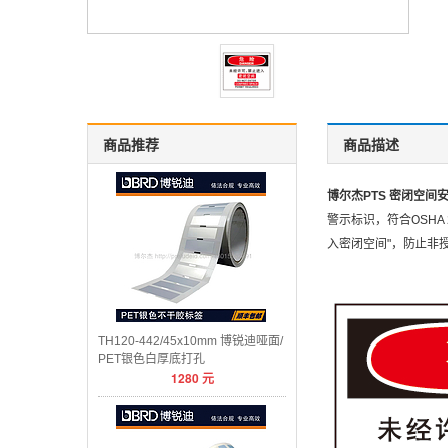
商品推荐
商品描述
博尔杰PTS 密闭空间
警示标识，符合OSHA 
入密闭空间"，防止非
TH120-442/45x10mm 博锐迪哑面/
PET银色白厚底打孔
1280
元