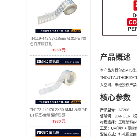
TH119-442/27x18mm 哑面/PET银
色白厚底打孔
1980
元
产品概述
本产品为博尔杰PTS生产
THOUT AUTHO
入空间，未经授权严禁
核心参数
TH172-441/76.2X50.8MM 浅灰色P
产品型号
：A7208
ET标签-金属铭牌质感
信号词
：DANGER（
1980
元
材质选择
：工程塑料(PP
工艺
：UV印刷 + 覆膜
安装方式
：打孔螺丝固定 