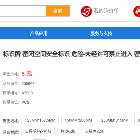
我的询价单
搜 索
解决方案
产品应用
服务与支持
标识 危险-未经许可禁止进
标识牌 密闭空间安全标识 危险-未经许可禁止进入 
5 元
商品价格：
商品编号：
000965
目录编号：
A7208
数量单位：
PCS
125MM*157.5MM
150MM*200MM
250MM*315MM
商品规格
：
工程塑料(PP)板
烤漆铝板
自粘性乙烯
商品材质
：