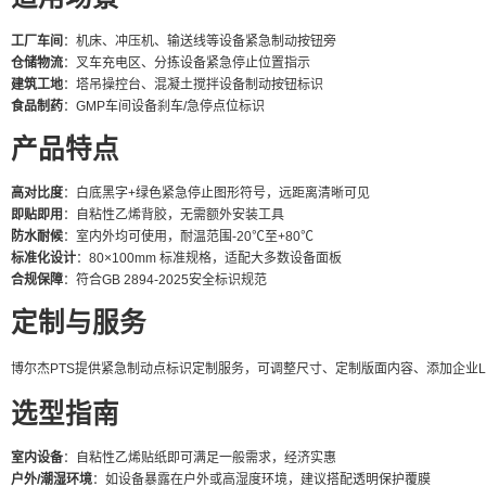
工厂车间
：机床、冲压机、输送线等设备紧急制动按钮旁
仓储物流
：叉车充电区、分拣设备紧急停止位置指示
建筑工地
：塔吊操控台、混凝土搅拌设备制动按钮标识
食品制药
：GMP车间设备刹车/急停点位标识
产品特点
高对比度
：白底黑字+绿色紧急停止图形符号，远距离清晰可见
即贴即用
：自粘性乙烯背胶，无需额外安装工具
防水耐候
：室内外均可使用，耐温范围-20℃至+80℃
标准化设计
：80×100mm 标准规格，适配大多数设备面板
合规保障
：符合GB 2894-2025安全标识规范
定制与服务
博尔杰PTS提供紧急制动点标识定制服务，可调整尺寸、定制版面内容、添加企业LOGO及部
选型指南
室内设备
：自粘性乙烯贴纸即可满足一般需求，经济实惠
户外/潮湿环境
：如设备暴露在户外或高湿度环境，建议搭配透明保护覆膜