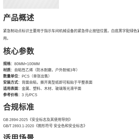
产品概述
紧急制动点标识主要用于指示车间机械设备的紧急停止按钮位置。白底黑字配绿色
用。
核心参数
规格
：80MM×100MM
材质
：自粘性乙烯（防水耐磨，户外耐候3年）
数量单位
：PCS（单张出售）
安装方式
：背面自粘，撕开离型纸即可粘贴于平整表面
适用表面
：金属、塑料、木材、玻璃等光滑平面
参考价格
：3 元/PCS
合规标准
GB 2894-2025《安全标志及其使用导则》
GB/T 2893.1-2020《图形符号 安全色和安全标志》
适用场景