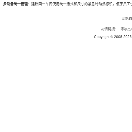
多设备统一管理
：建议同一车间使用统一版式和尺寸的紧急制动点标识，便于员工
|
网站
友情链接：
博尔杰P
Copyright © 2008-
2026