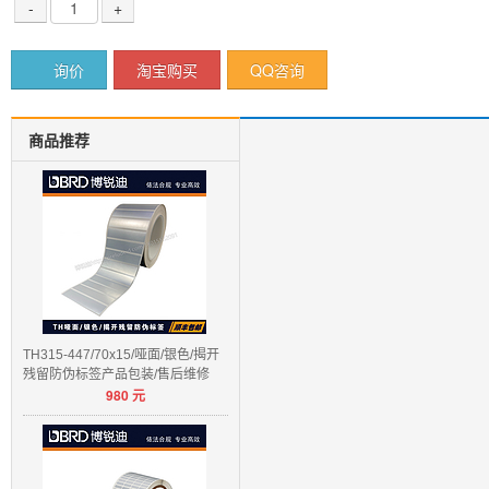
-
+
询价
淘宝购买
QQ咨询
商品推荐
TH315-447/70x15/哑面/银色/揭开
残留防伪标签产品包装/售后维修
980
元