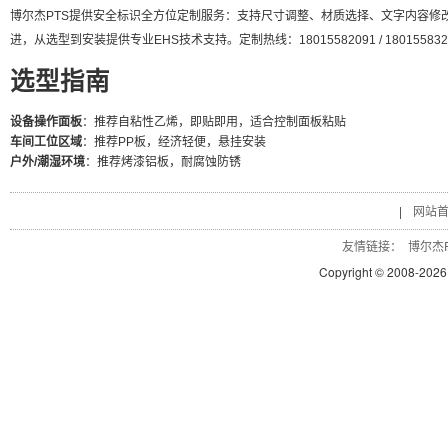
博尔杰PTS提供安全标识全方位定制服务：支持尺寸调整、材质选择、文字内容修改
进，从选型到安装提供专业EHS技术支持。定制热线：18015582091 / 180155832
选型指南
设备操作面板
：推荐自粘性乙烯，即贴即用，适合控制面板粘贴
车间工位区域
：推荐PP板，经济轻便，悬挂安装
户外/潮湿环境
：推荐烤漆铝板，耐腐蚀防锈
|
网站
友情链接：
博尔杰P
Copyright © 2008-
2026