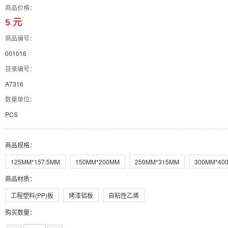
商品价格：
5 元
商品编号：
001016
目录编号：
A7316
数量单位：
PCS
商品规格
：
125MM*157.5MM
150MM*200MM
250MM*315MM
300MM*40
商品材质
：
工程塑料(PP)板
烤漆铝板
自粘性乙烯
购买数量：