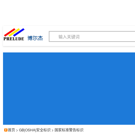
博尔杰PTS - 工业标识
180155820
我的询价单
联系客服
客服订购热线 (8:30-1
首页
>
GB|OSHA|安全标识
>
国家标准警告标识