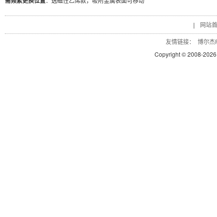
需频繁更换位置
：选磁性乙烯款，吸附金属表面可移动
|
网站
友情链接：
博尔杰P
Copyright © 2008-
2026