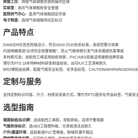
焊接工位
：焊接气体钢瓶存放和操作区域
实验室
：高压气体钢瓶柜安全管理
医院供气中心
：医用气体钢瓶固定存放
电子制造
：高纯气体钢瓶供应区标识
产品特点
DANGER红色危险级设计，符合ANSI Z535色系标准，高视觉警示效果
内容明确强调"必须完全放置钢瓶"，防止气瓶倾倒引发气体泄漏或伤害事故
多材质可选：自粘性乙烯适用贴纸场景，PVC/ABS/铝板适用硬质挂牌安装
博尔杰PTS 18年特种材料研发制造经验，丝印/UV工艺清晰耐久
BRD博锐迪品牌，配套气瓶安全标签、化学品标签、CAUTION/WARNING/DAN
定制与服务
支持定制标识内容、尺寸、材质及安装方式。博尔杰PTS提供化学品标签、气瓶安全标识、全
选型指南
墙面贴纸/标识牌
：选自粘性乙烯款，背胶即贴，适用平整墙面
气瓶柜体标识
：选ABS工程塑料板，光滑易清洁且耐久
户外/潮湿环境
：选铝板或PVC雪弗板，耐候防潮不翘边