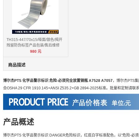
TH315-447/70x15/哑面/银色/揭开
残留防伪标签产品包装/售后维修
980
元
商品描述
博尔杰PTS 化学品警示标识 危险-必须完全放置钢瓶 A7528 A7057
，博尔杰PTS
合OSHA 29 CFR 1910.145+ANSI Z535.2+GB 2894-2025标准。批量和定制
产品概述
博尔杰PTS 化学品警示标识 DANGER危险标识，红底白字标准配色，以"危险