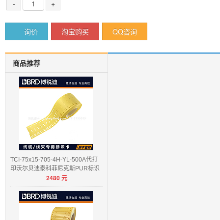
-
+
询价
淘宝购买
QQ咨询
商品推荐
TCI-75x15-705-4H-YL-500A代打
印沃尔贝迪泰科菲尼克斯PUR标识
2480
元
卡