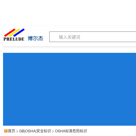
博尔杰PTS - 工业标识
180155820
我的询价单
联系客服
客服订购热线 (8:30-1
首页
>
GB|OSHA|安全标识
>
OSHA标准危险标识