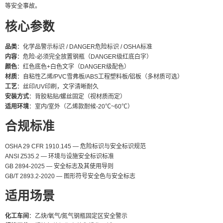
等安全事故。
核心参数
品类
：化学品警示标识 / DANGER危险标识 / OSHA标准
内容
：危险-必须完全放置钢瓶（DANGER级红底白字）
颜色
：红色底色+白色文字（DANGER级配色）
材质
：自粘性乙烯/PVC雪弗板/ABS工程塑料板/铝板（多材质可选）
工艺
：丝印/UV印刷，文字清晰耐久
安装方式
：背胶粘贴/螺丝固定（视材质而定）
适用环境
：室内/室外（乙烯款耐候-20℃~60℃）
合规标准
OSHA 29 CFR 1910.145 — 危险标识与安全标识规范
ANSI Z535.2 — 环境与设施安全标识标准
GB 2894-2025 — 安全标志及其使用导则
GB/T 2893.2-2020 — 图形符号安全色与安全标志
适用场景
化工车间
：乙炔/氧气/氮气钢瓶固定区安全警示