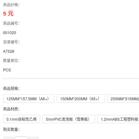
商品价格：
5 元
商品编号：
001020
目录编号：
A7528
数量单位：
PCS
商品规格
：
125MM*157.5MM（A6+）
150MM*200MM（A5+）
250MM*315MM(
商品材质
：
0.1mm自粘性乙烯
5mmPVC发泡板（雪弗板）
1.2mmABS工程塑料板
购买数量：