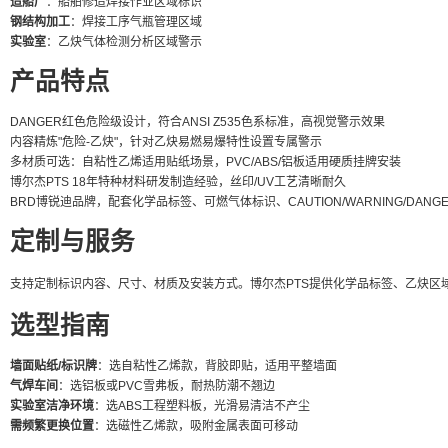
造船厂
：船舶修造焊接作业区域标识
钢结构加工
：焊接工序气瓶管理区域
实验室
：乙炔气体检测分析区域警示
产品特点
DANGER红色危险级设计，符合ANSI Z535色系标准，高视觉警示效果
内容精炼"危险-乙炔"，针对乙炔易燃易爆特性设置专属警示
多材质可选：自粘性乙烯适用贴纸场景，PVC/ABS/铝板适用硬质挂牌安装
博尔杰PTS 18年特种材料研发制造经验，丝印/UV工艺清晰耐久
BRD博锐迪品牌，配套化学品标签、可燃气体标识、CAUTION/WARNING/DAN
定制与服务
支持定制标识内容、尺寸、材质及安装方式。博尔杰PTS提供化学品标签、乙炔区域安全标识
选型指南
墙面贴纸/标识牌
：选自粘性乙烯款，背胶即贴，适用平整墙面
气焊车间
：选铝板或PVC雪弗板，耐热防潮不翘边
实验室洁净环境
：选ABS工程塑料板，光滑易清洁不产尘
需频繁更换位置
：选磁性乙烯款，吸附金属表面可移动