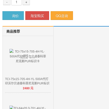
-
+
询价
淘宝购买
QQ咨询
商品推荐
TCI-75x15-705-4H-YL-500A代打
印沃尔贝迪泰科菲尼克斯PUR标识
2480
元
卡