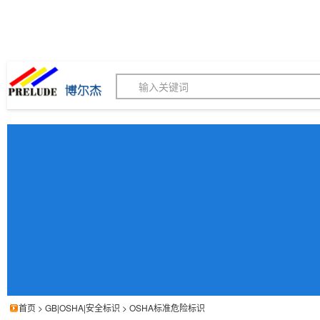
博尔杰PTS - 工业标识
180155820
我的询价单
联系客服
客服订购热线 (8:30-1
首页
>
GB|OSHA|安全标识
>
OSHA标准危险标识