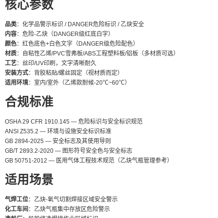
核心参数
品类
：化学品警示标识 / DANGER危险标识 / 乙炔安全
内容
：危险-乙炔（DANGER级红底白字）
颜色
：红色底色+白色文字（DANGER级危险配色）
材质
：自粘性乙烯/PVC雪弗板/ABS工程塑料板/铝板（多材质可选）
工艺
：丝印/UV印刷，文字清晰耐久
安装方式
：背胶粘贴/螺丝固定（视材质而定）
适用环境
：室内/室外（乙烯款耐候-20℃~60℃）
合规标准
OSHA 29 CFR 1910.145 — 危险标识与安全标识规范
ANSI Z535.2 — 环境与设施安全标识标准
GB 2894-2025 — 安全标志及其使用导则
GB/T 2893.2-2020 — 图形符号安全色与安全标志
GB 50751-2012 — 医用气体工程技术规范（乙炔气瓶管理参考）
适用场景
气焊工位
：乙炔-氧气切割焊接区域安全警示
化工车间
：乙炔气瓶集中存放区危险警示