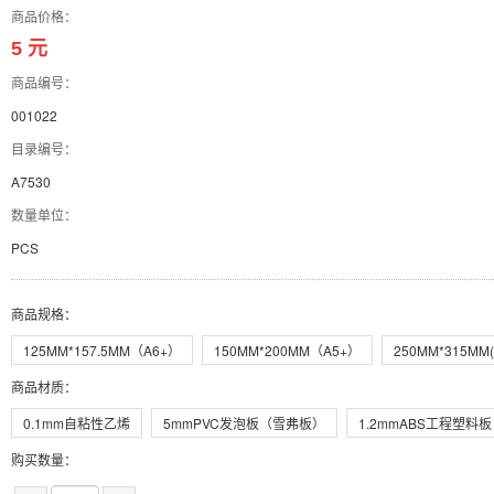
商品价格：
5 元
商品编号：
001022
目录编号：
A7530
数量单位：
PCS
商品规格
：
125MM*157.5MM（A6+）
150MM*200MM（A5+）
250MM*315MM(
商品材质
：
0.1mm自粘性乙烯
5mmPVC发泡板（雪弗板）
1.2mmABS工程塑料板
购买数量：