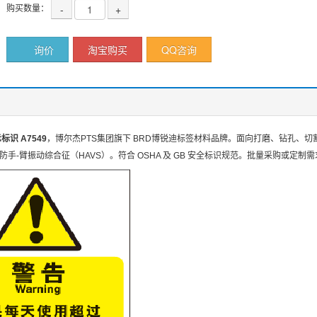
购买数量：
-
+
询价
淘宝购买
QQ咨询
识 A7549
，博尔杰PTS集团旗下 BRD博锐迪标签材料品牌。面向打磨、钻孔、切割
手-臂振动综合征（HAVS）。符合 OSHA 及 GB 安全标识规范。批量采购或定制