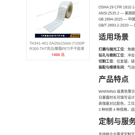
OSHA 29 CFR 1
ANSI Z535.2 —
GB 2894-2025 
GB/T 2893.2-2
适用场景
TH341-401-5A/26x15mm i7100/P
R300-THT亮白/聚酯PET/不干胶革
打磨与抛光工位
：角磨
1400
元
底
钻孔与凿削工位
：冲击
切割工位
：往复锯、链
装配与维修车间
：气动
产品特点
WARNING 级黄色警
日暴露时长可填写设计
高强度对比配色，工位
3 种材质 4 种规格
定制与服
支持按企业需求定制文字内