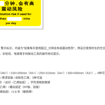
NG 警示标识，内容为"如果每天使用超过_分钟会有高震动危险"，预设日使用时长的
、砂轮机、电镐等手持振动工具的操作岗位提示。
（A6+）/ 150×200mm（A5+）/ 250×315mm（A4+）/ 300×400mm（A3+），4种
 / 烤漆铝板 / 自粘性乙烯，3种可选
牌）/ 丝印（乙烯贴纸），字符清晰耐摩擦
乙烯）/ 螺丝固定（PP板、铝板）
乙烯贴纸）/ 5-8 年（硬质牌）