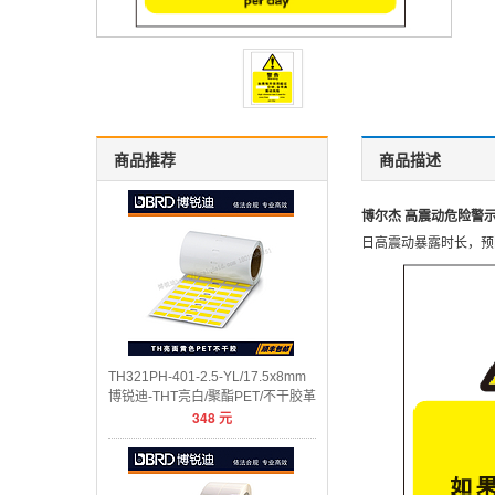
商品推荐
商品描述
博尔杰 高震动危险警示标
日高震动暴露时长，预防
TH321PH-401-2.5-YL/17.5x8mm
博锐迪-THT亮白/聚酯PET/不干胶革
348
元
底