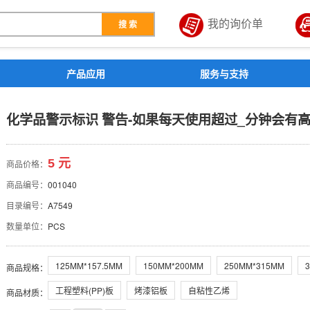
我的询价单
搜 索
解决方案
产品应用
服务与支持
告-如果每天使用超过_分钟
化学品警示标识 警告-如果每天使用超过_分钟会有
5 元
商品价格：
商品编号：
001040
目录编号：
A7549
数量单位：
PCS
125MM*157.5MM
150MM*200MM
250MM*315MM
商品规格
：
工程塑料(PP)板
烤漆铝板
自粘性乙烯
商品材质
：