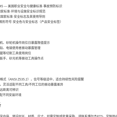
910.145 — 美国职业安全与健康标准·事故预防标识
 美国国家标准·环境与设施安全标识规范
— 中国国家标准·安全标志及其使用导则
020 — 图形符号·安全色与安全标志（产品安全标签）
机、砂轮机操作岗位日暴露限值提示
钻、电镐使用者振动暴露管理
锯等切割工具使用岗位
扳手、砂光机等振动工具操作点
示格式（ANSI Z535.2），信号等级适中，适合持续性风险提醒
，灵活适配不同工具/不同工位的振动暴露差异
远距离可辨识
，适配不同安装环境
务
容、预设时长、材质、尺寸。如需定制或批量采购，请联系博尔杰PTS。定制热线：1801558