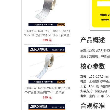
TH316-401/31.75x19.05/i7100/PR
300-THT亮白/聚酯PET/不干胶革底
产品概述
699
元
高震动危害 WARNI
适用于角磨机、冲击钻
核心参数
规格
：125×157.5mm
材质
：工程塑料(PP)板
工艺
：UV印刷（硬质
TH040-401/29x6mm i7100/PR300
安装方式
：背胶粘贴（
-THT亮白/聚酯PET/不干胶革底
寿命
：室内 3-5 年（
259
元
合规标准