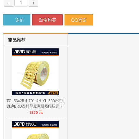
-
+
询价
淘宝购买
QQ咨询
商品推荐
TCI-53x25.4-701-4H-YL-500A代打
贝迪BRD泰科菲尼克斯线缆标识卡
1820
元