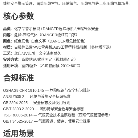
线的安全警示管理，涵盖压缩空气、压缩氮气、压缩氩气等工业压缩气体场景。
核心参数
品类
：化学品警示标识 / DANGER危险标识 / 压缩气体安全
内容
：危险-压缩气体（DANGER级红底白字）
颜色
：红色底色+白色文字（DANGER级危险配色）
材质
：自粘性乙烯/PVC雪弗板/ABS工程塑料板/铝板（多材质可选）
工艺
：丝印/UV印刷，文字清晰耐久
安装方式
：背胶粘贴/螺丝固定（视材质而定）
适用环境
：室内/室外（乙烯款耐候-20℃~60℃）
合规标准
OSHA 29 CFR 1910.145 — 危险标识与安全标识规范
ANSI Z535.2 — 环境与设施安全标识标准
GB 2894-2025 — 安全标志及其使用导则
GB/T 2893.2-2020 — 图形符号安全色与安全标志
TSG R0006-2014 — 气瓶安全技术监察规程（压缩气瓶管理参考）
GB/T 34525-2017 — 气瓶搬运、储存、使用安全规定
适用场景