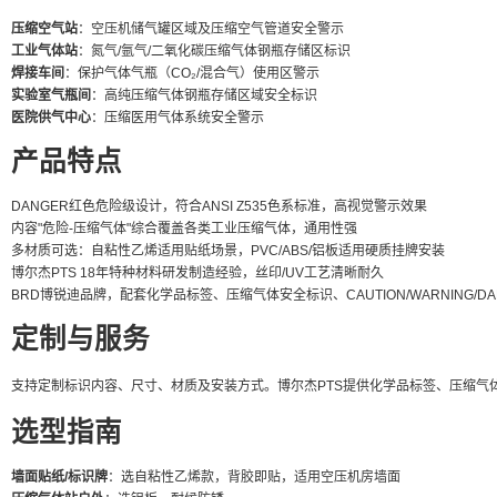
压缩空气站
：空压机储气罐区域及压缩空气管道安全警示
工业气体站
：氮气/氩气/二氧化碳压缩气体钢瓶存储区标识
焊接车间
：保护气体气瓶（CO₂/混合气）使用区警示
实验室气瓶间
：高纯压缩气体钢瓶存储区域安全标识
医院供气中心
：压缩医用气体系统安全警示
产品特点
DANGER红色危险级设计，符合ANSI Z535色系标准，高视觉警示效果
内容"危险-压缩气体"综合覆盖各类工业压缩气体，通用性强
多材质可选：自粘性乙烯适用贴纸场景，PVC/ABS/铝板适用硬质挂牌安装
博尔杰PTS 18年特种材料研发制造经验，丝印/UV工艺清晰耐久
BRD博锐迪品牌，配套化学品标签、压缩气体安全标识、CAUTION/WARNING/D
定制与服务
支持定制标识内容、尺寸、材质及安装方式。博尔杰PTS提供化学品标签、压缩气体区域安全
选型指南
墙面贴纸/标识牌
：选自粘性乙烯款，背胶即贴，适用空压机房墙面