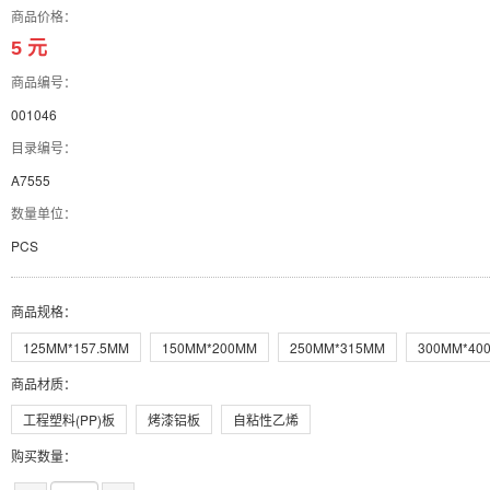
商品价格：
5 元
商品编号：
001046
目录编号：
A7555
数量单位：
PCS
商品规格
：
125MM*157.5MM
150MM*200MM
250MM*315MM
300MM*40
商品材质
：
工程塑料(PP)板
烤漆铝板
自粘性乙烯
购买数量：