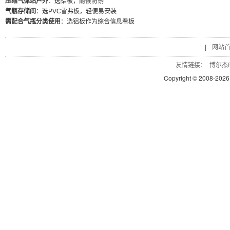
压缩气体站户外
：选铝板，耐候防锈
气瓶存储间
：选PVC雪弗板，轻便易安装
需配合气瓶分类使用
：选铝板作为综合信息看板
|
网站
友情链接：
博尔杰P
Copyright © 2008-
2026