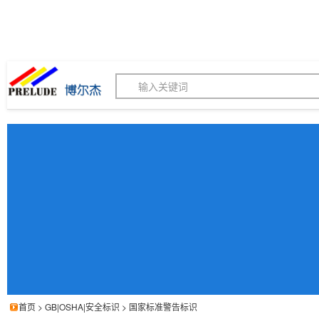
博尔杰PTS - 工业标识
180155820
我的询价单
联系客服
客服订购热线 (8:30-1
首页
>
GB|OSHA|安全标识
>
国家标准警告标识