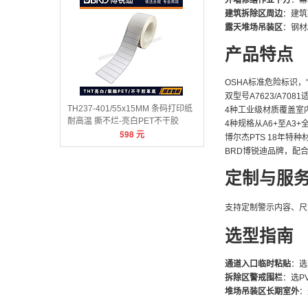
外墙修缮作业下方
：幕
建筑拆除区周边
：建筑
露天堆场吊装区
：钢材
产品特点
OSHA标准危险标识
双型号A7623/A70
TH237-401/55x15MM 条码打印纸
4种工业级材质覆盖室
耐高温 撕不烂-亮白PET不干胶
4种规格从A6+至A3+
598
元
博尔杰PTS 18年特
BRD博锐迪品牌，配
定制与服
支持定制警示内容、尺寸及
选型指南
通道入口临时粘贴
：选
拆除区警戒围栏
：选P
堆场吊装区长期室外
：