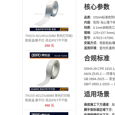
核心参数
品类
：OSHA标准危险标
内容
：危险-当心落下
材质
：0.1mm自粘性乙烯
规格
：125×157.5mm(A
TH023-401/40x15MM 条码打印纸/
型号
：A7623 / A7081
耐高温/撕不烂-亮白/PET不干胶
安装方式
：背胶粘贴/
298
元
适用环境
：室内外通用
合规标准
OSHA 29 CFR 191
ANSI Z535.2 — 
GB 2894-2025 
GB/T 2893.2-20
适用场景
TH155-401/25x8MM 条码打印纸
耐高温 撕不烂-亮白/PET不干胶
498
元
高层施工下方通道
：高
脚手架拆装区域下方
：