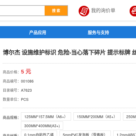
我的询价单
搜 索
解决方案
产品应用
服务与支持
危险-当心落下碎片 提示标牌 
博尔杰 设施维护标识 危险-当心落下碎片 提示标牌 丝网
5 元
商品价格：
商品编号：
001086
目录编号：
A7623
数量单位：
PCS
125MM*157.5MM（A6+）
150MM*200MM（A5+）
250M
商品规格
：
300MM*400MM(A3+)
0.1mm自粘性乙烯
5mmPVC发泡板（雪弗板）
1.2mmA
商品材质
：