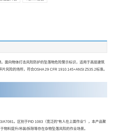
品牌。面向物体打击风险防护的坠落物危险警示标识，适用于高层建筑
合OSHA 29 CFR 1910.145+ANSI Z535.2标准。
A7081。区别于PID 1083（宽泛的"有人在上面作业"），本产品聚
险，特别适用于物料提升/吊装/拆除等存在杂物坠落风险的作业场景。