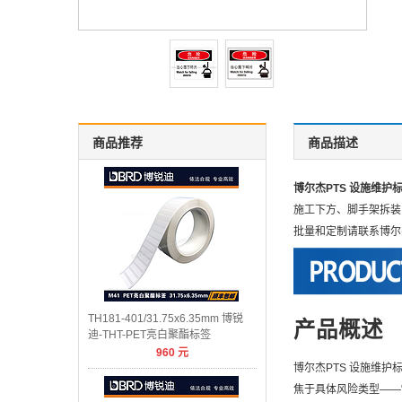
商品推荐
商品描述
博尔杰PTS 设施维护标识
施工下方、脚手架拆装区
批量和定制请联系博尔
TH181-401/31.75x6.35mm 博锐
产品概述
迪-THT-PET亮白聚酯标签
960
元
博尔杰PTS 设施维护标
焦于具体风险类型——"落