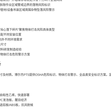
墙清洗、外墙维修等高处作业下方碎片坠落风险
拆除作业区域警戒边界的落物风险标识
/管材/设备吊装区域周围杂物坠落风险警示
，"当心落下碎片"聚焦物体打击风险具体类型
81适配不同安装位置
内外不同环境需求
全尺寸
种材料研发制造经验
合物体打击危险警示方案
务
材质。博尔杰PTS提供OSHA危险标识、物体打击警示、全品类安全标识方案。定制热线：180
自粘性乙烯，快速部署
VC发泡板，醒目经济
选铝板/ABS板，抗风耐候