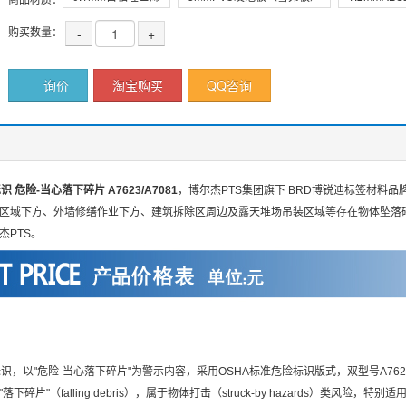
购买数量：
-
+
询价
淘宝购买
QQ咨询
 危险-当心落下碎片 A7623/A7081
，博尔杰PTS集团旗下 BRD博锐迪标签材料
域下方、外墙修缮作业下方、建筑拆除区周边及露天堆场吊装区域等存在物体坠落碎片风险的场所，符
杰PTS。
识，以"危险-当心落下碎片"为警示内容，采用OSHA标准危险标识版式，双型号A7623/
下碎片"（falling debris），属于物体打击（struck-by hazards）类风