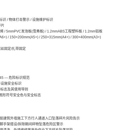
识 / 物体打击警示 / 设施维护标识
碎片
 / 5mmPVC发泡板(雪弗板) / 1.2mmABS工程塑料板 / 1.2mm铝板
6+) / 150×200mm(A5+) / 250×315mm(A4+) / 300×400mm(A3+)
螺丝固定/扎带固定
0.145 — 危险标识规范
环境与设施安全标识
— 安全标志及其使用导则
20 — 图形符号安全色与安全标志
层建筑外墙施工下方行人通道入口坠落碎片风险告示
脚手架搭设/拆除期间碎物坠落危险区警示