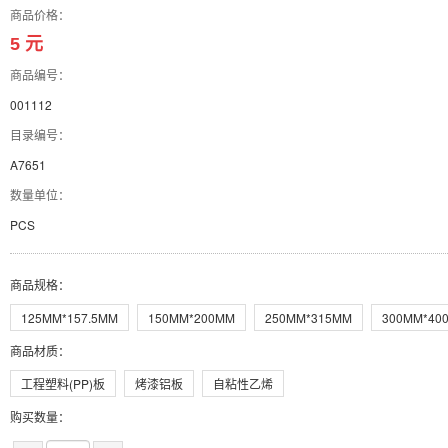
商品价格：
5 元
商品编号：
001112
目录编号：
A7651
数量单位：
PCS
商品规格
：
125MM*157.5MM
150MM*200MM
250MM*315MM
300MM*40
商品材质
：
工程塑料(PP)板
烤漆铝板
自粘性乙烯
购买数量：