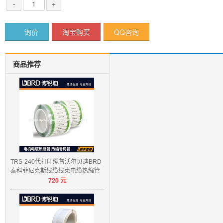
-
+
询价
淘宝购买
QQ咨询
商品推荐
TRS-240代打印缆普沃尔贝迪BRD
泰科菲尼克斯线缆线束电缆热缩管
720
元