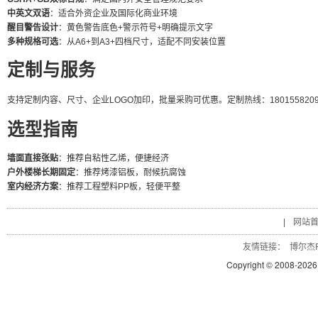
中英文双语
：适合外资企业及国际化商业环境
醒目警告设计
：黄色警告底色+警示符号+明确提示文字
多种规格可选
：从A6+到A3+四档尺寸，适配不同安装位置
定制与服务
支持定制内容、尺寸、企业LOGO加印，批量采购可优惠。定制热线：18015582091 / 
选型指南
墙面直接张贴
：推荐自粘性乙烯，便捷经济
户外楼梯长期固定
：推荐烤漆铝板，耐候抗腐蚀
室内经济方案
：推荐工程塑料PP板，轻便平整
|
网站
友情链接：
博尔杰P
Copyright © 2008-
2026