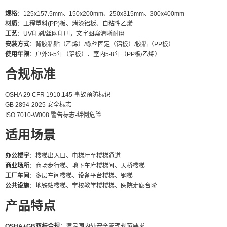
规格
：125x157.5mm、150x200mm、250x315mm、300x400mm
材质
：工程塑料(PP)板、烤漆铝板、自粘性乙烯
工艺
：UV印刷/丝网印刷，文字图案清晰耐磨
安装方式
：背胶粘贴（乙烯）/螺丝固定（铝板）/胶粘（PP板）
使用年限
：户外3-5年（铝板）、室内5-8年（PP板/乙烯）
合规标准
OSHA 29 CFR 1910.145 事故预防标识
GB 2894-2025 安全标志
ISO 7010-W008 警告标志-绊倒危险
适用场景
办公楼宇
：楼梯出入口、电梯厅至楼梯通道
商业场所
：商场步行梯、地下车库楼梯间、天桥楼梯
工厂车间
：多层车间楼梯、设备平台楼梯、钢梯
公共设施
：地铁站楼梯、学校教学楼楼梯、医院走廊台阶
产品特点
OSHA+GB双标合规
：满足国内外安全管理规范要求