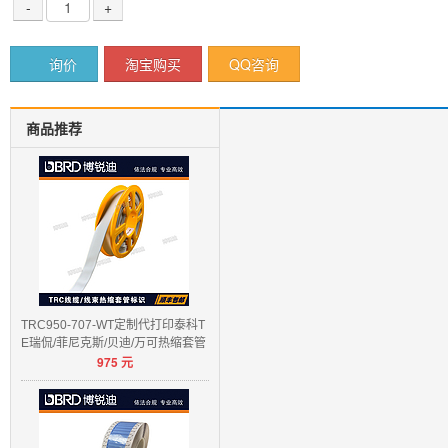
-
+
询价
淘宝购买
QQ咨询
商品推荐
TRC950-707-WT定制代打印泰科T
E瑞侃/菲尼克斯/贝迪/万可热缩套管
975
元