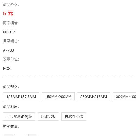
商品价格：
5 元
商品编号：
001161
目录编号：
A7733
数量单位：
PCS
商品规格
：
125MM*157.5MM
150MM*200MM
250MM*315MM
300MM*40
商品材质
：
工程塑料(PP)板
烤漆铝板
自粘性乙烯
购买数量：