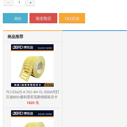
-
+
询价
淘宝购买
QQ咨询
商品推荐
TCI-53x25.4-701-4H-YL-500A代打
贝迪BRD泰科菲尼克斯线缆标识卡
1820
元