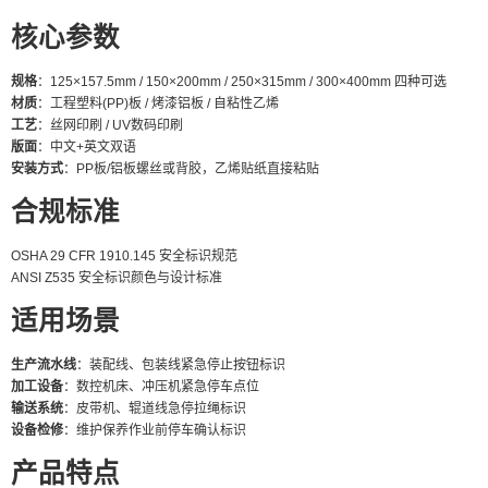
核心参数
规格
：125×157.5mm / 150×200mm / 250×315mm / 300×400mm 四种可选
材质
：工程塑料(PP)板 / 烤漆铝板 / 自粘性乙烯
工艺
：丝网印刷 / UV数码印刷
版面
：中文+英文双语
安装方式
：PP板/铝板螺丝或背胶，乙烯贴纸直接粘贴
合规标准
OSHA 29 CFR 1910.145 安全标识规范
ANSI Z535 安全标识颜色与设计标准
适用场景
生产流水线
：装配线、包装线紧急停止按钮标识
加工设备
：数控机床、冲压机紧急停车点位
输送系统
：皮带机、辊道线急停拉绳标识
设备检修
：维护保养作业前停车确认标识
产品特点