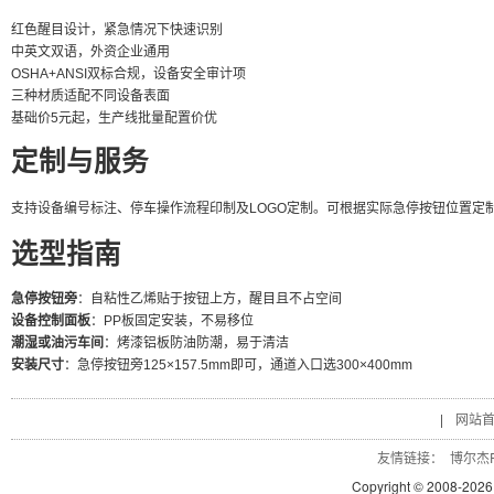
红色醒目设计，紧急情况下快速识别
中英文双语，外资企业通用
OSHA+ANSI双标合规，设备安全审计项
三种材质适配不同设备表面
基础价5元起，生产线批量配置价优
定制与服务
支持设备编号标注、停车操作流程印制及LOGO定制。可根据实际急停按钮位置定制指向性标识
选型指南
急停按钮旁
：自粘性乙烯贴于按钮上方，醒目且不占空间
设备控制面板
：PP板固定安装，不易移位
潮湿或油污车间
：烤漆铝板防油防潮，易于清洁
安装尺寸
：急停按钮旁125×157.5mm即可，通道入口选300×400mm
|
网站
友情链接：
博尔杰P
Copyright © 2008-
2026