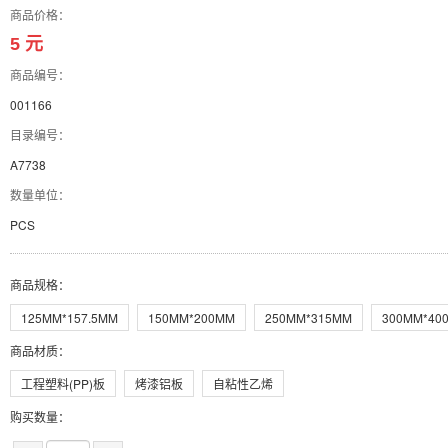
商品价格：
5 元
商品编号：
001166
目录编号：
A7738
数量单位：
PCS
商品规格
：
125MM*157.5MM
150MM*200MM
250MM*315MM
300MM*40
商品材质
：
工程塑料(PP)板
烤漆铝板
自粘性乙烯
购买数量：