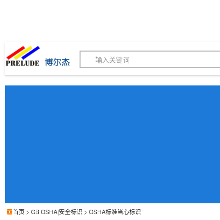
博尔杰PTS - 工业标识
180155820
我的询价单
联系客服
客服订购热线 (8:30-1
首页
>
GB|OSHA|安全标识
>
OSHA标准当心标识