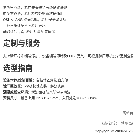
黄色当心级，验厂安全标识分级配置标配
中英文双语，验厂检查外籍审核员通用
OSHA+ANSI双标合规，验厂安全审计项
三种材质适配不同验厂环境
基础价5元起，验厂批量配置价优
定制与服务
支持验厂标准编号添加、设备编号印制及LOGO定制。可根据验厂审核要求定制全套安全标识方
选型指南
设备本体/控制面板
：自粘性乙烯粘贴方便
验厂整改区
：PP板快速安装，经济实惠
潮湿或粉尘环境
：烤漆铝板防水防尘易清洁
安装尺寸
：设备上用125×157.5mm，入口处选300×400mm
|
网站
友情链接：
博尔杰P
Copyright © 2008-
2026