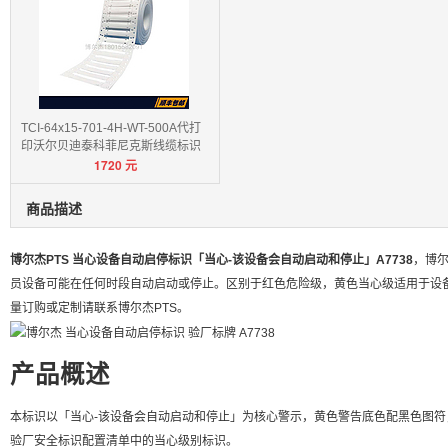
TCI-64x15-701-4H-WT-500A代打
印沃尔贝迪泰科菲尼克斯线缆标识
1720
元
卡
商品描述
博尔杰PTS 当心设备自动启停标识「当心-该设备会自动启动和停止」A7738
，博尔
员设备可能在任何时段自动启动或停止。区别于红色危险级，黄色当心级适用于设备自动启停风
量订购或定制请联系博尔杰PTS。
产品概述
本标识以「当心-该设备会自动启动和停止」为核心警示，黄色警告底色配黑色图
验厂安全标识配置清单中的当心级别标识。