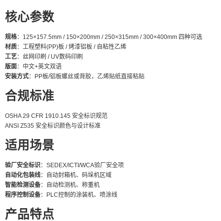
核心参数
规格
：125×157.5mm / 150×200mm / 250×315mm / 300×400mm 四种可选
材质
：工程塑料(PP)板 / 烤漆铝板 / 自粘性乙烯
工艺
：丝网印刷 / UV数码印刷
版面
：中文+英文双语
安装方式
：PP板/铝板螺丝或背胶，乙烯贴纸直接粘贴
合规标准
OSHA 29 CFR 1910.145 安全标识规范
ANSI Z535 安全标识颜色与设计标准
适用场景
验厂安全标识
：SEDEX/ICTI/WCA验厂安全项
自动化包装线
：自动封箱机、码垛机区域
智能检测设备
：自动检测机、称重机
程序控制设备
：PLC控制的涂装机、喷涂线
产品特点