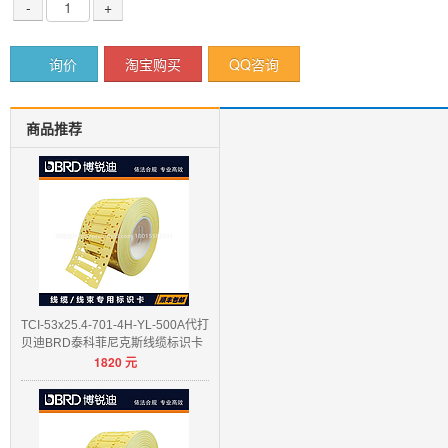
-
+
询价
淘宝购买
QQ咨询
商品推荐
TCI-53x25.4-701-4H-YL-500A代打
贝迪BRD泰科菲尼克斯线缆标识卡
1820
元