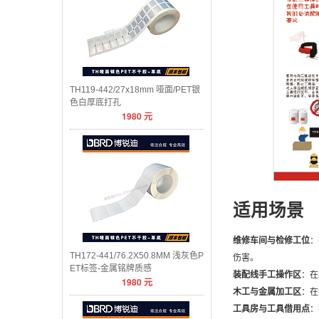
TH119-442/27x18mm 哑面/PET银
色白厚底打孔
1980
元
适用场景
维修车间与检修工位
：
TH172-441/76.2X50.8MM 浅灰色P
伤害。
ET标签-金属铭牌质感
装配线手工操作区
：在
1980
元
木工与金属加工区
：在
工具房与工具借用点
：