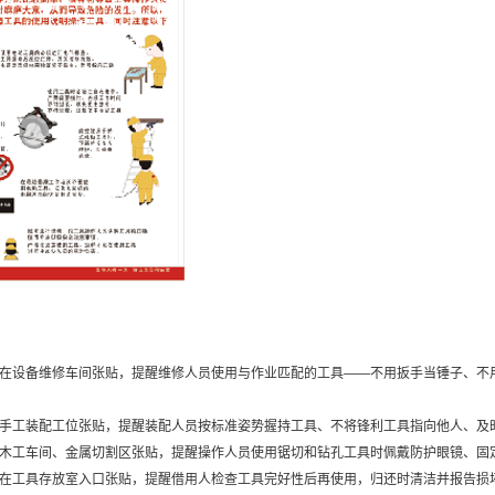
在设备维修车间张贴，提醒维修人员使用与作业匹配的工具——不用扳手当锤子、不
手工装配工位张贴，提醒装配人员按标准姿势握持工具、不将锋利工具指向他人、及
木工车间、金属切割区张贴，提醒操作人员使用锯切和钻孔工具时佩戴防护眼镜、固
在工具存放室入口张贴，提醒借用人检查工具完好性后再使用，归还时清洁并报告损