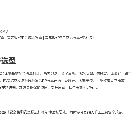
50MM
 | 雪弗板+PP合成纸写真 | 雪弗板+PP合成纸写真+塑料边框
与选型
烯合成纸基材配合写真打印，画面饱满、文字清晰。防水防潮、耐撕裂、重量轻，适合
：PVC结皮发泡板底板复合PP写真画面，硬度高、长期平整，可壁挂或直立摆放。
+塑料边框
：加装边框保护边角、提升质感，适合长期固定展示。
4-2025《安全色和安全标志》
强制性国标要求。同时参考
OSHA
手工工具安全规范。