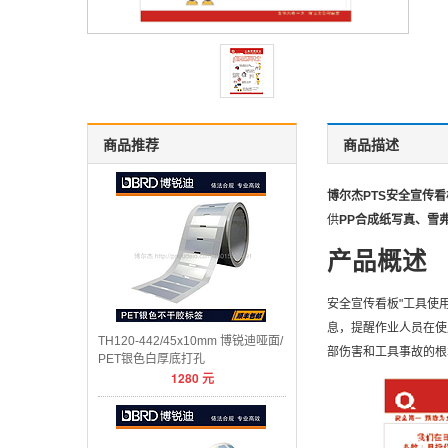
商品推荐
商品描述
博尔杰PTS安全宣传看
供
PP合成纸写真、雪
产品概述
安全宣传看板"工具使用
息，提醒作业人员在使
TH120-442/45x10mm 博锐迪哑面/
部伤害和工具事故的根本
PET银色白厚底打孔
1280
元