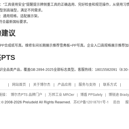
："工具使用安全"提醒提示牌侧重工具的正确选用、完好检查和规范操作，从使用习
型到高端型，满足不同需求。
：通用规格，适配展示架。
符合最新国标要求。
购建议
PP合成纸写真。维修车间长期展示推荐雪弗板+PP写真。企业入口高规格展示推荐加
PTS
品类产品，覆盖GB 2894-2025全部标志类型。客服热线：18015582091（8:30-17:3
|
网站首页
|
关于博尔杰
|
产品应用
|
服务与支持
|
联系方式
|
链接：
博尔杰PTS 品牌门户
|
万邦工业 MROer
|
博盾 PPSafety
|
博锐迪 Brady
t © 2008-
2026
PreludeId All Rights Reserved.
苏ICP备12018701号-1
后台
报