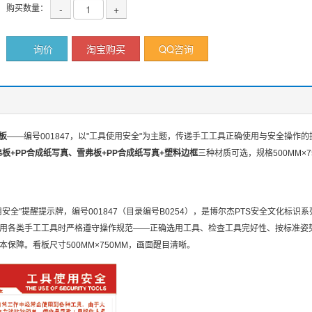
购买数量：
-
+
询价
淘宝购买
QQ咨询
板
——编号001847，以"工具使用安全"为主题，传递手工工具正确使用与安全操作
弗板+PP合成纸写真、雪弗板+PP合成纸写真+塑料边框
三种材质可选，规格500MM×7
安全"提醒提示牌，编号001847（目录编号B0254），是博尔杰PTS安全文化标
用各类手工工具时严格遵守操作规范——正确选用工具、检查工具完好性、按标准姿
保障。看板尺寸500MM×750MM，画面醒目清晰。