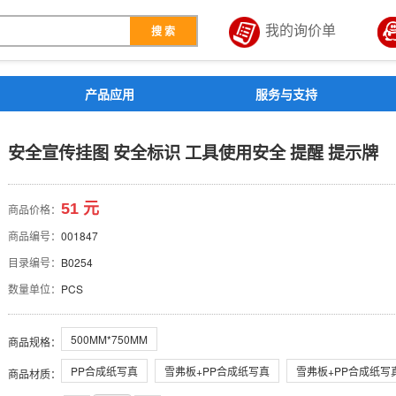
我的询价单
搜 索
解决方案
产品应用
服务与支持
识 工具使用安全 提醒 提
安全宣传挂图 安全标识 工具使用安全 提醒 提示牌
51 元
商品价格：
商品编号：
001847
目录编号：
B0254
数量单位：
PCS
500MM*750MM
商品规格
：
PP合成纸写真
雪弗板+PP合成纸写真
雪弗板+PP合成纸写
商品材质
：