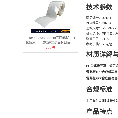
技术参数
商品编号：001847
目录编号：B0254
规格尺寸：500MM×7
材质选项：PP合成纸写真
TH058-430/φ100mm亮面/透明PET
数量单位：PCS
聚酯适用于玻璃瓷器药品封口贴
参考价格：51元起
299
元
材质详解
PP合成纸写真
：聚丙
雪弗板+PP合成纸写真
雪弗板+PP合成纸写真
合规标准
本产品符合
GB 289
产品特点