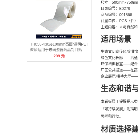
尺寸：500mm×750m
目录编号：B0279
商品编号：001868
计量单位：PCS（件）
主题内容：人与自然和
适用场景
TH058-430/φ100mm亮面/透明PET
聚酯适用于玻璃瓷器药品封口贴
生态文明宣传区/企业
299
元
绿色文化长廊——沿通
环保培训教室——配合
厂区公共通道——在高
企业展厅/接待大厅—
生态和谐
本看板属于提醒提示类
「可持续发展」则指明
思考和行动。
材质选择