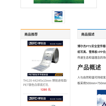
商品推荐
商品描述
博尔杰PTS安全宣传看
纸写真、雪弗板+PP
传递生态和谐理念的场
产品概述
人与自然和谐可持续发
TH120-442/45x10mm 博锐迪哑面/
板采用500mm×7
PET银色白厚底打孔
1280
元