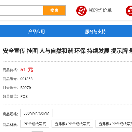
我的询价单
搜 索
解决方案
产品应用
服务与支持
自然和谐 环保 持续发展 提
安全宣传 挂图 人与自然和谐 环保 持续发展 提示牌 
51 元
商品价格：
商品编号：
001868
目录编号：
B0279
数量单位：
PCS
500MM*750MM
商品规格
：
PP合成纸写真
雪弗板+PP合成纸写真
雪弗板+PP合成纸写
商品材质
：