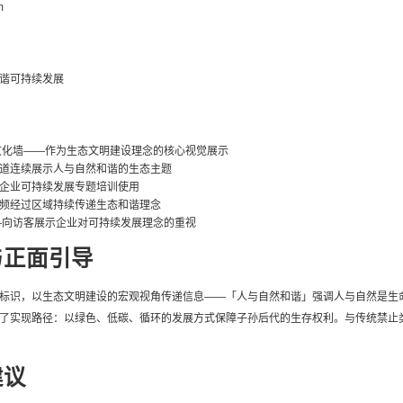
m
谐可持续发展
文化墙——作为生态文明建设理念的核心视觉展示
道连续展示人与自然和谐的生态主题
企业可持续发展专题培训使用
频经过区域持续传递生态和谐理念
—向访客展示企业对可持续发展理念的重视
与正面引导
标识，以生态文明建设的宏观视角传递信息——「人与自然和谐」强调人与自然是生
了实现路径：以绿色、低碳、循环的发展方式保障子孙后代的生存权利。与传统禁止
建议