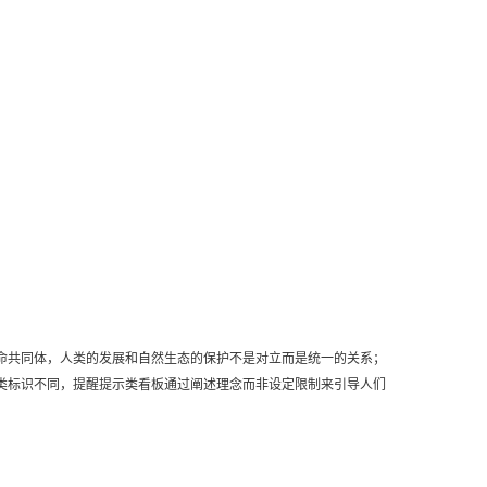
命共同体，人类的发展和自然生态的保护不是对立而是统一的关系；
类标识不同，提醒提示类看板通过阐述理念而非设定限制来引导人们