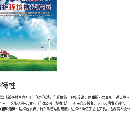
与特性
烯合成纸基材写真打印，防水防潮、色彩鲜艳、解析度高、耐曲折不易变形，适合室内
：PVC发泡板背衬加固，质地坚硬、稳定性好、不易变形褪色，表面光滑色彩持久，
+塑料边框
：边框包裹保护提升质感与耐用度，边框结构便于悬挂安装，适合高人流