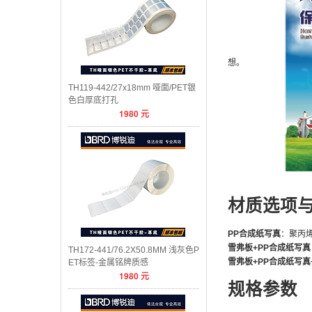
想。
TH119-442/27x18mm 哑面/PET银
色白厚底打孔
1980
元
材质选项
PP合成纸写真
：聚丙
雪弗板+PP合成纸写真
TH172-441/76.2X50.8MM 浅灰色P
雪弗板+PP合成纸写真
ET标签-金属铭牌质感
1980
元
规格参数